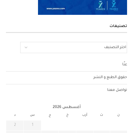
تصنيفات
عنّا
حقوق الطبع و النشر
تواصل معنا
أغسطس 2026
ن
ث
أرب
خ
ج
س
د
2
1