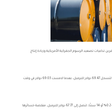
ين تداعيات تصعيد الرسوم الجمركية الأمريكية وزيادة إنتاج
انخفضت العقود الآجلة لخام “برنت” تسليم سبتمبر بنسبة 0.15% أو 11 سنتًا، لتسجل 69.47 دولار للبرميل، بعدما لامست 69.03 دولار في وقت
كما تراجعت العقود الآجلة لخام “نايمكس” الأمريكي تسليم أغسطس بنسبة 0.2% أو 14 سنتًا، لتصل إلى 67.77 دولار للبرميل، مقلصة خسائرها