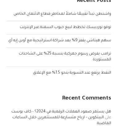
Recent Posts
واشنطن تبدأ تقييمًا شاملاً لمخاطر قطاع الائتمان الخاص
نوفو نورديسك تخطط لبيع حبوب السمنة عبر الإنترنت
سهم هيتاشي يقفز 9% بعد شراكة استراتيجية مع أوبن إيه آي
ترامب يفرض رسوم جمركية بنسبة 25% على الشاحنات
المستوردة
النفط يرتفع عند التسوية بنحو 1.5% مع الإغلاق
Recent Comments
هل يستمر صعود العملات الرقمية في 2024؟ - كاف بوست
على
البيتكوين – ارباح متسارعة للمستثمرين خلال الساعات
الماضية