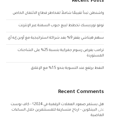
Recent Posts
واشنطن تبدأ تقييمًا شاملاً لمخاطر قطاع الائتمان الخاص
نوفو نورديسك تخطط لبيع حبوب السمنة عبر الإنترنت
سهم هيتاشي يقفز 9% بعد شراكة استراتيجية مع أوبن إيه آي
ترامب يفرض رسوم جمركية بنسبة 25% على الشاحنات
المستوردة
النفط يرتفع عند التسوية بنحو 1.5% مع الإغلاق
Recent Comments
هل يستمر صعود العملات الرقمية في 2024؟ - كاف بوست
على
البيتكوين – ارباح متسارعة للمستثمرين خلال الساعات
الماضية