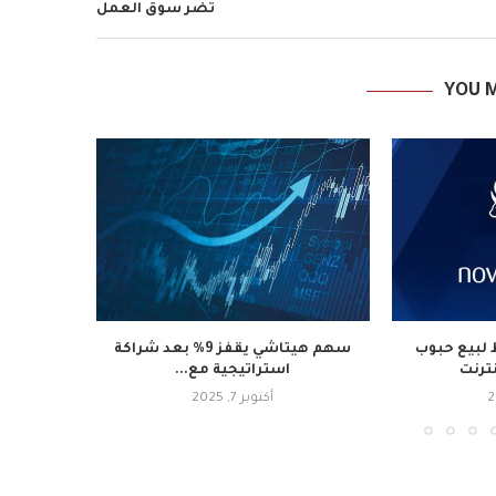
تضر سوق العمل
YOU M
لبيع حبوب
سهم هيتاشي يقفز 9% بعد شراكة
نترنت
استراتيجية مع...
أكتوبر 7, 2025