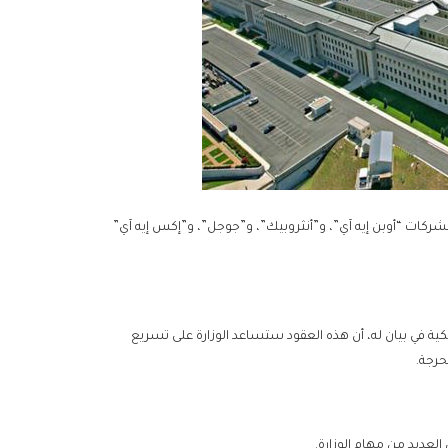
ريكية عن منح عقود تصل قيمتها إلى 200 مليون دولار لشركات “أوبن إيه آي”، و”أنثروبيك”، و”جوجل”، و”إكس إيه آي”
كية في بيان له، أن هذه العقود ستساعد الوزارة على تسريع
حرجة.
لعديد من مهام الوزارة.