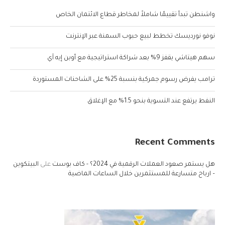
واشنطن تبدأ تقييمًا شاملاً لمخاطر قطاع الائتمان الخاص
نوفو نورديسك تخطط لبيع حبوب السمنة عبر الإنترنت
سهم هيتاشي يقفز 9% بعد شراكة استراتيجية مع أوبن إيه آي
ترامب يفرض رسوم جمركية بنسبة 25% على الشاحنات المستوردة
النفط يرتفع عند التسوية بنحو 1.5% مع الإغلاق
Recent Comments
هل يستمر صعود العملات الرقمية في 2024؟ - كاف بوست
على
البيتكوين
– ارباح متسارعة للمستثمرين خلال الساعات الماضية