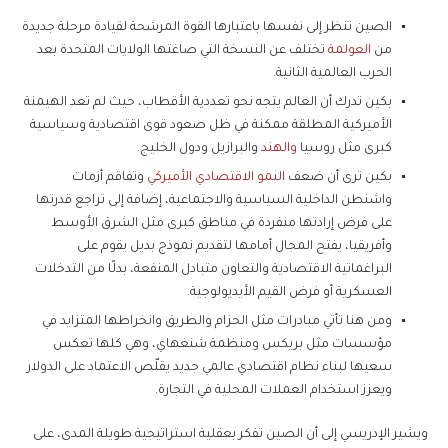
الصين تنظر إلى نفسها باعتبارها القوة المرشحة لقيادة مرحلة جديدة
من
العولمة
تختلف عن النسخة التي صاغتها الولايات المتحدة بعد
الحرب العالمية الثانية.
بكين تدرك أن العالم يتجه نحو تعددية الأقطاب، حيث لم تعد الهيمنة
الأميركية المطلقة ممكنة في ظل صعود قوى اقتصادية وسياسية
كبرى مثل روسيا
والهند
والبرازيل ودول الخليج.
بكين ترى أن ضعف
النمو الاقتصادي الأميركي
وتفاقم أزمات
واشنطن الداخلية السياسية والاجتماعية، إضافة إلى تراجع قدرتها
على فرض إرادتها منفردة في مناطق كبرى مثل الشرق الأوسط
وأفريقيا، يفتح المجال أمامها لتقديم نموذج بديل يقوم على
البراغماتية الاقتصادية والتعاون متبادل المنفعة، بدلًا من التدخلات
العسكرية أو فرض القيم الأيديولوجية.
ومن هنا تأتي مبادرات مثل الحزام والطريق وانخراطها المتزايد في
مؤسسات مثل بريكس ومنظمة شنغهاي، وهي كلها تعكس
سعيها لبناء نظام اقتصادي عالمي جديد يقلّص الاعتماد على الدولار
ويعزز استخدام العملات المحلية في التجارة.
ويشير الإدريسي إلى أن الصين تفكر بعقلية استراتيجية طويلة المدى، على