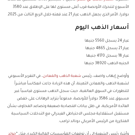
الأسبوع لتتحرك الأونصة قرب أعلى مستوى لها على الإطلاق عند 3580
دولارا، الأمر الذى يجعل الذهب عيار 21 عند قمته خلال الربع الثالث من 2025.
أسعار الذهب اليوم
عيار 24 يسجل 5560 جنيها
عيار 21 يسجل 4865 جنيها
عيار 18 يسجل 4170 جنيها
الجنيه الذهب 38920 جنيها
وأوضح إيهاب واصف، رئيس
شعبة الذهب والمعادن
، في التقرير الأسبوعي
لشعبة الذهب والمعادن الثمينة، أن هذه الزيادة جاءت انعكاساً مباشراً
للتطورات في السوق العالمية، حيث سجل الذهب مستوى قياسياً غير
مسبوق عند 3586 دولاراً للأونصة، مدفوعاً بتزايد الرهانات على خفض
الفائدة الأمريكية، في ظل بيانات اقتصادية ضعيفة وتصاعد المخاوف بشأن
مستقبل استقلالية مجلس الاحتياطي الفيدرالي مع التدخلات السياسية
المتكررة من الرئيس الأمريكي دونالد ترامب.
وأشار رئيس الشعبة إلى أن توقعات المؤسسات المالية الكبرى مثل “
جولد