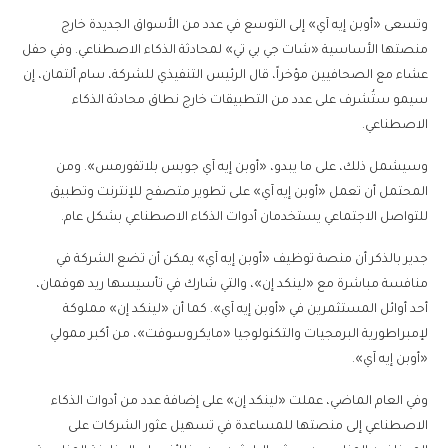
وتسعى «أوبن إيه آي» إلى التوسع في عدد من الأسواق الجديدة خارج
منصتها الأساسية «شات جي بي تي» لمحادثة الذكاء الاصطناعي. وفي حفل
عشاء مع الصحافيين مؤخراً، قال الرئيس التنفيذي للشركة، سام ألتمان، إن
سيمو ستُشرف على عدد من التطبيقات خارج نطاق محادثة الذكاء
الاصطناعي.
وسيشمل ذلك، على ما يبدو، «أوبن إيه آي جوبس بلاتفورمس». ومن
المحتمل أن تعمل «أوبن إيه آي» على تطوير متصفح للإنترنت وتطبيق
للتواصل الاجتماعي يستخدمان أدوات الذكاء الاصطناعي بشكل عام.
جدير بالذكر أن منصة توظيف «أوبن إيه آي» يمكن أن تضع الشركة في
منافسة مباشرة مع «لينكد إن»، والتي شارك في تأسيسها ريد هوفمان،
أحد أوائل المستثمرين في «أوبن إيه آي». كما أن «لينكد إن» مملوكة
لإمبراطورية البرمجيات والتكنولوجيا «مايكروسوفت»، من أكبر ممولي
«أوبن إيه آي».
وفي العام الماضي، عملت «لينكد إن» على إضافة عدد من أدوات الذكاء
الاصطناعي إلى منصتها للمساعدة في تسهيل عثور الشركات على