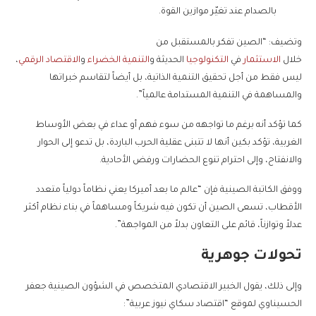
بالصدام عند تغيّر موازين القوة.
وتضيف: “الصين تفكر بالمستقبل من
خلال
الاستثمار
في
التكنولوجيا
الحديثة و
التنمية الخضراء
و
الاقتصاد الرقمي
،
ليس فقط من أجل تحقيق التنمية الذاتية، بل أيضاً لتقاسم خبراتها
والمساهمة في التنمية المستدامة عالمياً”.
كما تؤكد أنه برغم ما تواجهه من سوء فهم أو عداء في بعض الأوساط
الغربية، تؤكد بكين أنها لا تتبنى عقلية الحرب الباردة، بل تدعو إلى الحوار
والانفتاح، وإلى احترام تنوع الحضارات ورفض الأحادية.
ووفق الكاتبة الصينية فإن “عالم ما بعد أميركا يعني نظاماً دولياً متعدد
الأقطاب، تسعى الصين أن تكون فيه شريكاً ومساهماً في بناء نظام أكثر
عدلاً وتوازناً، قائم على التعاون بدلاً من المواجهة”.
تحولات جوهرية
وإلى ذلك، يقول الخبير الاقتصادي المتخصص في الشؤون الصينية جعفر
الحسيناوي لموقع “اقتصاد سكاي نيوز عربية”: