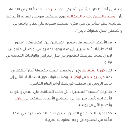
وينبه إلى أنه “إذا كان الرئيس الأميركي، دونالد
ترامب
، قد بدأ الآن في الاعتقاد
بأن
روسيا والصين
و
كوريا الشمالية
تنوي مجتمعة تقويض القيادة الأميركية
العالمية، فهو متأخر في تبني فكرة أصبحت مقبولة على نطاق واسع في
واشنطن خلال سنوات بايدن”.
في الأشهر الأخيرة، قلل بعض المحللين من أهمية فكرة “محور
الاضطرابات”، مشيرين إلى عدم وجود دعم روسي أو صيني ملموس
لإيران عندما تعرضت للهجوم من قبل إسرائيل والولايات المتحدة في
يونيو.
لكن
كوريا الشمالية
وإيران والصين لعبت جميعها أدواراً مهمة في
دعم
حرب روسيا
في
أوكرانيا
. وصلت قوات كورية شمالية للقتال إلى
جانب الروس في منطقة كورسك أواخر العام الماضي.
طائرات “شهيد” المسيرة، التي كانت تتساقط على المدن والقوات
الأوكرانية بأعداد متزايدة في الأسابيع الأخيرة، صُممت في
إيران
،
وتُصنع الآن في روسيا.
كما وفّرت التجارة مع الصين شريان حياة للاقتصاد الروسي، مما
مكّنه من الصمود في وجه العقوبات الغربية.