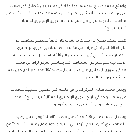
وافتتح محمد صلاح الموسم بقوة وقاد فريقه ليفربول لتحقيق فوز صعب
على بورنموث بنتيجة 4 – 2 في المباراة التي جمعتهما بملعب “آنفيلد”، ضمن
منافسات الجولة الأولى من عمر مسابقة الدوري الإنجليزي الممتاز
“البريميرليج”.
هدف محمد صلاح فى شباك بورنموث كان كافياً لتحطيم مجموعة من
الأرقام القياسية التي عززت من مكانته كأحد أساطير الدوري الإنجليزي
الممتاز، بعدما أصبح أول لاعب يصل إلى 10 أهداف خلال مباريات الجولة
الافتتاحية للموسم من المسابقة، كما يتقاسم المركز الرابع في قائمة
هدافي الدوري الإنجليزي على مدار التاريخ برصيد 187 هدفاً مع أندي كول نجم
مانشستر يونايتد الأسبق.
ويحتل محمد صلاح المركز الثاني فى قائمة أكثر اللاعبين تسجيلاً للأهداف
على ملعب واحد في تاريخ الدوري الإنجليزي الممتاز “البريميرليج”، بعدما
نجح في معادلة رقم الأرجنتيني سيرجيو أجويرو.
وسجل محمد صلاح 106 أهداف على ملعب “آنفيلد” وهو نفس رصيد
الأهداف الذي أحرزه النجم الأرجنتيني سيرجيو أجويرو على ملعب “الاتحاد” مع
نادي مانشستر سيتي، بينما يأمل في تحطيم الرقم القياسي المسجل باسم