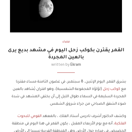
فضاء
القمر يقترن بكوكب زحل اليوم في مشهد بديع يرى
بالعين المجردة
written by
Ekram
يشرق القمر، اليوم الإثنين، 8 سبتمبر، في غضون الثامنة مساء مقترنا
مع
كوكب زحل
(لؤلؤة المجموعة الشمسية)، وهو اقتران يُشاهد بالعين
المجردة السليمة في السماء طوال الليل إلى أن يختفي المشهد في شدة
ضوء الشفق الصباحي من جراء شروق الشمس.
وكشف الدكتور أشرف تادرس أستاذ الفلك ، بالمعهد
القومي للبحوث
الفلكية
، أنه مع يوم الأربعاء المقبل ، يكون القمر في هذا اليوم في منطقة
الحضيض في مداره حول الأرض وهي المنطقة القريبة نسبيا إلى الأرض