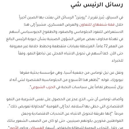
رسائل الرئيس شي
في السياق، يُبرز تقرير لـ “رويترز” الرسائل التي بعثت بها الصين أخيراً
خلال
قمة شنغهاي للتعاون
والعرض العسكري، مشيراً إلى هذا
الاستعراض للنفوذ الدبلوماسي والصمود والطموح الجيوسياسي أسهم
في تهدئة مخاوف بعض مراقبي الشؤون الصينية بشأن حيوية الرئيس البالغ
من العمر 72 عاماً، المرتبطة بغيابات متقطعة وخطط خلافة غير معروفة
حتى الآن. كما أسهم في تحويل الانتباه المحلي عن تباطؤ النمو، وفقاً
للخبراء.
ونقل عن نيل توماس من جمعية آسيا، وهي مؤسسة بحثية مقرها
نيويورك، قوله: “يُظهر هذا الأسبوع من الدبلوماسية المنتصرة لشي أنه لا
يزال يُسيطر تماماً على سياسات النخبة في
الحزب الشيوعي
“.
وأضاف توماس أن شي، الذي عجز عن الحصول على نفس الشرعية من النمو
الاقتصادي التي حظي بها أسلافه، لجأ إلى القومية “لمحاولة تعويض ذلك”،
مردفاً: “إنها طريقة لتحويل الانتباه عن التحديات الاقتصادية وجعل
المواطنين فخورين بكونهم صينيين، حتى لو كان من الصعب الشعور بذلك
من خلال التجارب اليومية للبطالة وانخفاض أسعار
المساكن
وركود
الأجور
“.