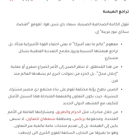
تراجع الهيمنة
تقول الكاتبة الصحافية الصينية، سعاد ياي شين هوا، لموقع “اقتصاد
سكاي نيوز عربية” إن:
مفهوم “عالم ما بعد أميركا” لا يعني اختفاء القوة الأميركية فجأة، بل
تراجع هيمنتها النسبية وبروز ملامح التعددية القطبية بشكل
متسارع.
من هذا المنطلق، لا تنظر الصين إلى الأمر كصراع صفري أو عملية
“إحلال محلّ”، بل كجزء من تحولات كبرى لم يشهدها العالم منذ
قرن.
الصين تطرح رؤية مختلفة تقوم على بناء مجتمع ذي مصير مشترك
للبشرية، حيث يكون التعاون والمنفعة المتبادلة هما السبيل الأمثل
للتكيف مع المشهد الدولي الجديد.
من خلال مبادرات مثل
الحزام والطريق
، ومشاركتها الفاعلة في الأمم
المتحدة، ومجموعة
بريكس
، ومنظمة
شنغهاي للتعاون
، لا تسعى
بكين إلى الهيمنة، بل إلى تقديم منتجات عامة عالمية عبر التعاون،
وهو ما يميزها عن التجارب السابقة للقوى الكبرى التي ارتبطت