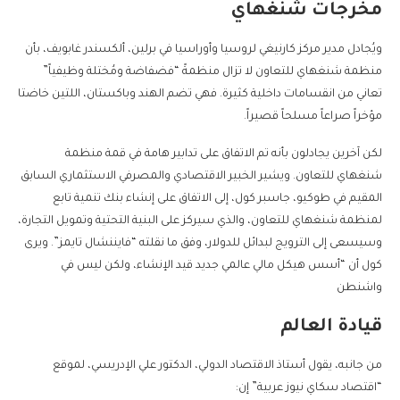
مخرجات شنغهاي
ويُجادل مدير مركز كارنيغي لروسيا وأوراسيا في برلين، ألكسندر غابويف، بأن
منظمة شنغهاي للتعاون لا تزال منظمةً “فضفاضة ومُختلة وظيفياً”
تعاني من انقسامات داخلية كثيرة. فهي تضم الهند وباكستان، اللتين خاضتا
مؤخراً صراعاً مسلحاً قصيراً.
لكن آخرين يجادلون بأنه تم الاتفاق على تدابير هامة في قمة منظمة
شنغهاي للتعاون. ويشير الخبير الاقتصادي والمصرفي الاستثماري السابق
المقيم في طوكيو، جاسبر كول، إلى الاتفاق على إنشاء بنك تنمية تابع
لمنظمة شنغهاي للتعاون، والذي سيركز على البنية التحتية وتمويل التجارة،
وسيسعى إلى الترويج لبدائل للدولار، وفق ما نقلته “فايننشال تايمز”. ويرى
كول أن “أسس هيكل مالي عالمي جديد قيد الإنشاء، ولكن ليس في
واشنطن
قيادة العالم
من جانبه، يقول أستاذ الاقتصاد الدولي، الدكتور علي الإدريسي، لموقع
“اقتصاد سكاي نيوز عربية” إن: