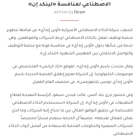
الاصطناعي لمنافسة «لينكد إن»
written by
Ekram
كشفت شركة الذكاء الاصطناعي الأميركية «أوبن إيه آي» عن قيامها بتطوير
منصة توظيف تعمل بالذكاء الاصطناعي لربط الشركات والموظفين، وهي
خدمة من شأنها دخول «أوبن إيه آي» في منافسة قوية مع منصة التوظيف
والتواصل الاجتماعي بين المهنيين الشهيرة «لينكد إن».
وقال متحدث باسم «أوبن إيه آي»، لموقع «تك كرانش» المتخصص في
موضوعات التكنولوجيا، إن الشركة تعتزم إطلاق المنصة الجديدة باسم
«أوبن إيه آي جوبس بلاتفورمس»، في منتصف العام المقبل.
وفي منشور جرى بثه، أمس، قالت فيدجي سيمو، الرئيسة التنفيذية لقطاع
التطبيقات في «أوبن إيه آي»، إن الشركة «ستستخدم الذكاء الاصطناعي
للمساعدة في تحقيق التوافق المثالي بين ما تحتاج إليه الشركات وما الذي
يمكن للعمال تقديمه»، مضيفاً أن الخدمة ستقدم مساراً مخصصاً
للشركات الصغيرة والحكومات المحلية للاستفادة من أفضل أدوات الذكاء
الاصطناعي.