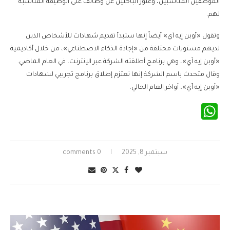
الموظفين المناسبين، وعثور الباحثين عن وظائف على الوظيفة المناسبة
لهم.
وتقول «أوبن إيه آي» أيضاً إنها ستبدأ تقديم شهادات للأشخاص الذين
لديهم مستويات مختلفة من «إجادة الذكاء الاصطناعي»، من خلال أكاديمية
«أوبن إيه آي»، وهي برنامج أطلقته الشركة عبر الإنترنت، في العام الماضي.
وقال متحدث باسم الشركة إنها تعتزم إطلاق برنامج تجريبي لشهادات
«أوبن إيه آي»، أواخر العام الحالي.
WhatsApp
سبتمبر 8, 2025
0 comments