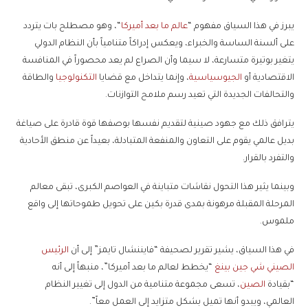
يبرز في هذا السياق مفهوم “
عالم ما بعد أميركا
“، وهو مصطلح بات يتردد
على ألسنة الساسة والخبراء، ويعكس إدراكاً متنامياً بأن النظام الدولي
يتغير بوتيرة متسارعة، لا سيما وأن الصراع لم يعد محصوراً في المنافسة
الاقتصادية أو
الجيوسياسية
، وإنما يتداخل مع قضايا
التكنولوجيا
والطاقة
والتحالفات الجديدة التي تعيد رسم ملامح التوازنات.
يترافق ذلك مع جهود صينية لتقديم نفسها بوصفها قوة قادرة على صياغة
بديل عالمي يقوم على التعاون والمنفعة المتبادلة، بعيداً عن منطق الأحادية
والتفرد بالقرار.
وبينما يثير هذا التحول نقاشات متباينة في العواصم الكبرى، تبقى معالم
المرحلة المقبلة مرهونة بمدى قدرة بكين على تحويل طموحاتها إلى واقع
ملموس.
في هذا السياق، يشير تقرير لصحيفة “فايننشال تايمز” إلى أن
الرئيس
الصيني شي جين بينغ
“يخطط لعالم ما بعد أميركا”، منبهاً إلى أنه
“بقيادة
الصين
، تسعى مجموعة متنامية من الدول إلى تغيير النظام
العالمي، ويبدو أنها تميل بشكل متزايد إلى العمل معاً”.