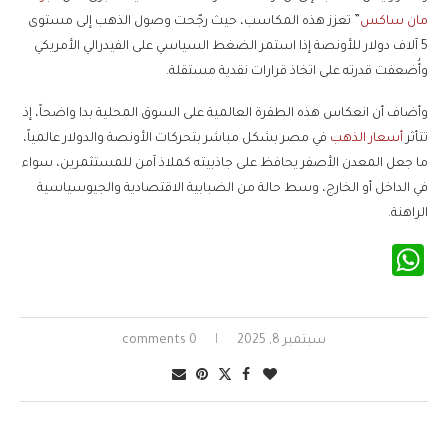
مان ساكس
” تعزز هذه المكاسب، حيث رجّحت وصول الذهب إلى مستوى
5 آلاف دولار للأونصة إذا استمر الضغط السياسي على الفيدرالي الأمريكي
وأُضعفت قدرته على اتخاذ قرارات نقدية مستقلة.
وأضاف أن انعكاس هذه الطفرة العالمية على السوق المحلية بدا واضحاً، إذ
تتأثر
أسعار الذهب
في مصر بشكل مباشر بتحركات الأونصة والدولار عالمياً،
ما جعل المعدن الأصفر يحافظ على جاذبيته كملاذ آمن للمستثمرين، سواء
في الداخل أو الخارج، وسط حالة من الضبابية الاقتصادية والجيوسياسية
الراهنة.
WhatsApp
سبتمبر 8, 2025
0 comments