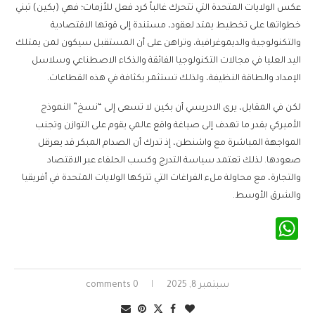
عكس الولايات المتحدة التي تتحرك غالباً كرد فعل للأزمات؛ فهي (بكين) تبني
خطواتها على تخطيط يمتد لعقود، مستندة إلى قوتها الاقتصادية
والتكنولوجية والديموغرافية، وتراهن على أن المستقبل سيكون لمن يمتلك
اليد العليا في مجالات التكنولوجيا الفائقة والذكاء الاصطناعي وسلاسل
الإمداد والطاقة النظيفة، ولذلك تستثمر بكثافة في هذه القطاعات.
لكن في المقابل، يرى الادريسي أن بكين لا تسعى إلى “نسخ” النموذج
الأميركي بقدر ما تهدف إلى صياغة واقع عالمي يقوم على التوازن وتجنب
المواجهة المباشرة مع واشنطن، إذ تدرك أن الصدام المبكر قد يعرقل
صعودها. لذلك تعتمد سياسة التدرج وكسب الحلفاء عبر الاقتصاد
والتجارة، مع محاولة ملء الفراغات التي تتركها الولايات المتحدة في أفريقيا
والشرق الأوسط.
WhatsApp
سبتمبر 8, 2025
0 comments