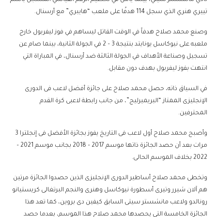
تييري هنري الذي سجل 114 هدفًا على ملعب “هايبري” مع أرسنال.
وصنع محمد صلاح هدفاً في الوقت القاتل ليساهم في فوز ليفربول خارج
ملعبه على نيوكاسل يونايتد بنتيجة 3 – 2 في الجولة الثانية، بينما صام عن
تسجيل وصناعة الأهداف في الجولة الثالثة ضد أرسنال، في المباراة التي
انتهت بفوز ليفربول بهدف دون مقابل.
في السياق ذاته، حصل محمد صلاح على جائزة أفضل لاعب فى الدورى
الإنجليزى الممتاز “البريميرليج”، من جانب رابطة لاعبى كرة القدم
المحترفين.
وأصبح محمد صلاح أول لاعب فى التاريخ يفوز بجائزة الأفضل فى إنجلترا 3
مرات بعد أن حصد الجائزة ذاتها موسم 2017 – 2018 بجانب موسم 2021 –
2022 بخلاف الموسم الحالى.
وتخطى محمد صلاح أساطير الدورى الإنجليزى الذين حصدوا الجائزة مرتين
هم آلان شيرر وتيرى أسطورة نيوكاسل وهنرى والنجم البرتغالى كريستيانو
رونالدو ولاعب مانشستر سيتى السابق كيفين دى بروين، كما تعد هذا
الجائزة الخامسة التى يحصدها محمد صلاح هذا الموسم، بعدما حصد