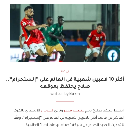
رياضة
أكثر 10 لاعبين شعبية فى العالم على “إنستجرام”..
صلاح يحتفظ بموقعه
written by
Ekram
احتفظ محمد صلاح نجم
منتخب مصر
ونادي
ليفربول
الإنجليزي بالمركز
العاشر فى قائمة أكثر اللاعبين شعبية في العالم على “إنستجرام”، وفقًا
للتحديث الجديد الصادر عن شبكة “lentedesportiva” العالمية.