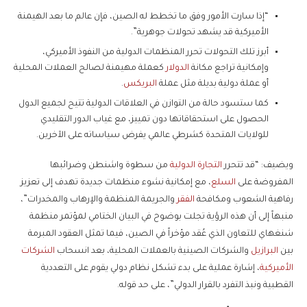
“إذا سارت الأمور وفق ما تخطط له الصين، فإن عالم ما بعد الهيمنة
الأميركية قد يشهد تحولات جوهرية”.
أبرز تلك التحولات تحرر المنظمات الدولية من النفوذ الأميركي،
وإمكانية تراجع مكانة
الدولار
كعملة مهيمنة لصالح العملات المحلية
أو عملة دولية بديلة مثل عملة
البريكس
.
كما ستسود حالة من التوازن في العلاقات الدولية تتيح لجميع الدول
الحصول على استحقاقاتها دون تمييز، مع غياب الدور التقليدي
للولايات المتحدة كشرطي عالمي يفرض سياساته على الآخرين.
ويضيف: “قد تتحرر
التجارة الدولية
من سطوة واشنطن وضرائبها
المفروضة على
السلع
، مع إمكانية نشوء منظمات جديدة تهدف إلى تعزيز
رفاهية الشعوب ومكافحة
الفقر
والجريمة المنظمة والإرهاب والمخدرات”،
منبهاً إلى أن هذه الرؤية تجلت بوضوح في البيان الختامي لمؤتمر منظمة
شنغهاي للتعاون الذي عُقد مؤخراً في الصين، فيما تمثل العقود المبرمة
بين
البرازيل
والشركات الصينية بالعملات المحلية، بعد انسحاب
الشركات
الأميركية
، إشارة عملية على بدء تشكل نظام دولي يقوم على التعددية
القطبية ونبذ التفرد بالقرار الدولي”، على حد قوله.