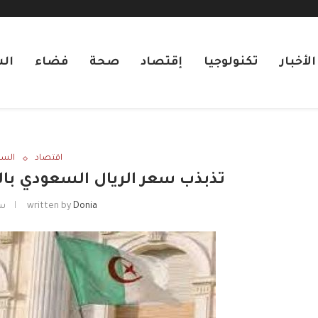
لأخبار
تكنولوجيا
إقتصاد
صحة
فضاء
ال
اقتصاد
السع
تذبذب سعر الريال السعودي بال
Donia
written by
سبت