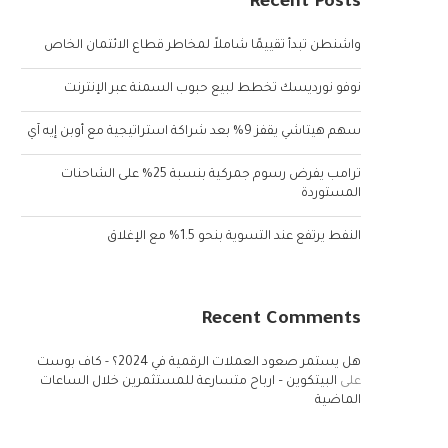
Recent Posts
واشنطن تبدأ تقييمًا شاملاً لمخاطر قطاع الائتمان الخاص
نوفو نورديسك تخطط لبيع حبوب السمنة عبر الإنترنت
سهم هيتاشي يقفز 9% بعد شراكة استراتيجية مع أوبن إيه آي
ترامب يفرض رسوم جمركية بنسبة 25% على الشاحنات
المستوردة
النفط يرتفع عند التسوية بنحو 1.5% مع الإغلاق
Recent Comments
هل يستمر صعود العملات الرقمية في 2024؟ - كاف بوست
على
البيتكوين – ارباح متسارعة للمستثمرين خلال الساعات
الماضية