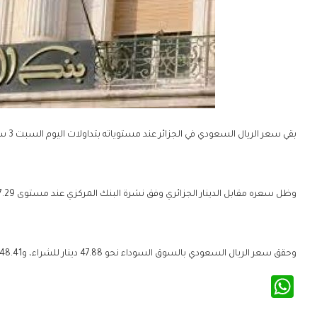
بقي سعر الريال السعودي في الجزائر عند مستوياته بتداولات اليوم السبت 3 سبتمبر 2022، لليوم الثاني.
وظل سعره مقابل الدينار الجزائري وفق نشرة البنك المركزي عند مستوى 37.29 دينار للشراء، و37.31 دينار للبيع.
وحقق سعر الريال السعودي بالسوق السوداء نحو 47.88 دينار للشراء، و48.41 دينار للبيع، في تذبذب طفيف مقارنة بإغلاق أمس.
WhatsApp