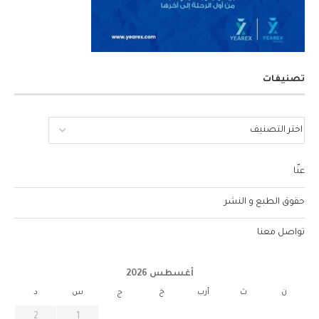
تصنيفات
عنّا
حقوق الطبع و النشر
تواصل معنا
أغسطس 2026
ن
ث
أرب
خ
ج
س
د
2
1