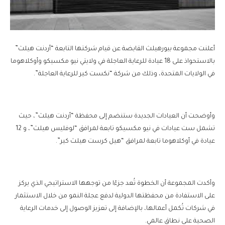
أعلنت مجموعة بيورهيلث القابضة عن قيام شركتها التابعة “أردنت هيلث”
بالاستحواذ على 18 عيادة للرعاية العاجلة في ولايتي نيو مكسيكو وأوكلاهوما
في الولايات المتحدة، وذلك من شركة “نكست كير للرعاية العاجلة”.
وأوضحت أن العيادات الجديدة ستنضم إلى محفظة “أردنت هيلث”، حيث
تشمل ست عيادات في نيو مكسيكو تابعة لمرافق “لوفليس هيلث”، و 12
عيادة في أوكلاهوما تابعة لمرافق “هيل كرست هيلث كير”.
وأكدت المجموعة أن الخطوة تُعد جزءًا من توجهها الاستراتيجي الذي يركز
على الاستفادة من محفظتها الدولية لدفع عجلة النمو من خلال الاستثمار
في شركات تُكمل أعمالها، بالإضافة إلى تعزيز الوصول إلى خدمات الرعاية
الصحية على نطاق عالمي.