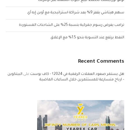
نوفو نورديسك تخطط لبيع حبوب السمنة عبر الإنترنت
سهم هيتاشي يقفز 9% بعد شراكة استراتيجية مع أوبن إيه آي
ترامب يفرض رسوم جمركية بنسبة 25% على الشاحنات المستوردة
النفط يرتفع عند التسوية بنحو 1.5% مع الإغلاق
Recent Comments
هل يستمر صعود العملات الرقمية في 2024؟ - كاف بوست
على
البيتكوين
– ارباح متسارعة للمستثمرين خلال الساعات الماضية