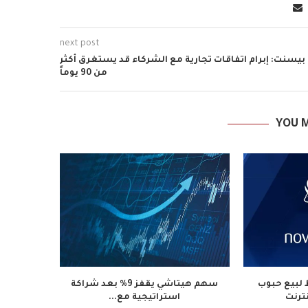
next post
بيسنت: إبرام اتفاقات تجارية مع الشركاء قد يستغرق أكثر
من 90 يوماً
YOU M
لبيع حبوب
سهم هيتاشي يقفز 9% بعد شراكة
نترنت
استراتيجية مع...