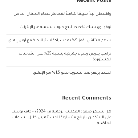
Recent Posts
واشنطن تبدأ تقييمًا شاملاً لمخاطر قطاع الائتمان الخاص
نوفو نورديسك تخطط لبيع حبوب السمنة عبر الإنترنت
سهم هيتاشي يقفز 9% بعد شراكة استراتيجية مع أوبن إيه آي
ترامب يفرض رسوم جمركية بنسبة 25% على الشاحنات
المستوردة
النفط يرتفع عند التسوية بنحو 1.5% مع الإغلاق
Recent Comments
هل يستمر صعود العملات الرقمية في 2024؟ - كاف بوست
على
البيتكوين – ارباح متسارعة للمستثمرين خلال الساعات
الماضية