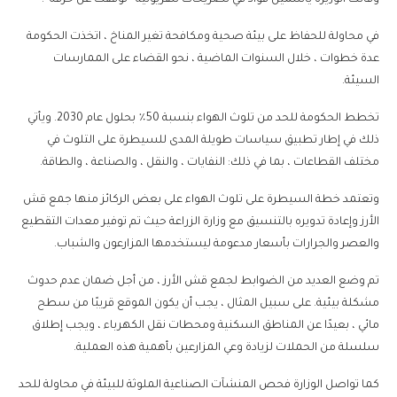
في محاولة للحفاظ على بيئة صحية ومكافحة تغير المناخ ، اتخذت الحكومة
عدة خطوات ، خلال السنوات الماضية ، نحو القضاء على الممارسات
السيئة.
تخطط الحكومة للحد من تلوث الهواء بنسبة 50٪ بحلول عام 2030. ويأتي
ذلك في إطار تطبيق سياسات طويلة المدى للسيطرة على التلوث في
مختلف القطاعات ، بما في ذلك: النفايات ، والنقل ، والصناعة ، والطاقة.
وتعتمد خطة السيطرة على تلوث الهواء على بعض الركائز منها جمع قش
الأرز وإعادة تدويره بالتنسيق مع وزارة الزراعة حيث تم توفير معدات التقطيع
والعصر والجرارات بأسعار مدعومة ليستخدمها المزارعون والشباب.
تم وضع العديد من الضوابط لجمع قش الأرز ، من أجل ضمان عدم حدوث
مشكلة بيئية. على سبيل المثال ، يجب أن يكون الموقع قريبًا من سطح
مائي ، بعيدًا عن المناطق السكنية ومحطات نقل الكهرباء ، ويجب إطلاق
سلسلة من الحملات لزيادة وعي المزارعين بأهمية هذه العملية.
كما تواصل الوزارة فحص المنشآت الصناعية الملوثة للبيئة في محاولة للحد