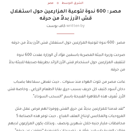
الشرق الاوسط
مصر
مصر : 600 ندوة لتوعية المزارعين حول استغلال
قش الأرز بدلاً من حرقه
written by
كاف بوست
مصر : 600 ندوة لتوعية المزارعين حول استغلال قش الأرز بدلاً من حرقه
صرحت وزيرة البيئة المصرية ياسمين فؤاد أن الوزارة عقدت 600 ندوة
لتثقيف المزارعين حول استخدام قش الأرز الزائد بطريقة صديقة للبيئة بدلاً
من حرقه.
عانت مصر من تلوث الهواء منذ سنوات ، حيث تغطى سماءها بضباب
دخان أسود كثيف كل خريف بسبب حرق بقايا الطعام الزراعي ، وخاصة قش
الأرز. تُعرف هذه الظاهرة القبيحة باسم “السحب السوداء”.
“لقد قدمنا ​​للمزارعين بديلاً عن حرق القش ووفرنا لهم فرص عمل مثل
المروحيات والمكابس لإنتاج العلف المباع ، حيث توفر هذه الصناعة 5
محافظات مليار جنيه خلال شهرين ونصف ، وبذلك يكون المزارعون لديهم
وقالت الوزيرة ياسمين فؤاد في تصريحات تلفزيونية “توقفت عن حرقه”.