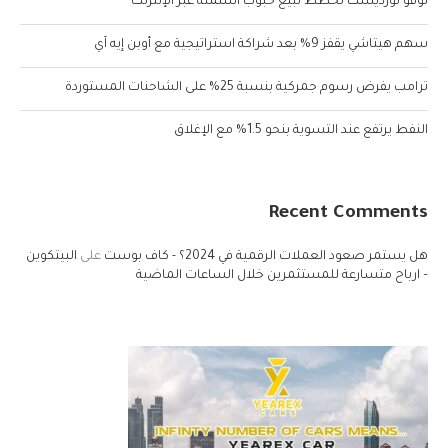
نوفو نورديسك تخطط لبيع حبوب السمنة عبر الإنترنت
سهم هيتاشي يقفز 9% بعد شراكة استراتيجية مع أوبن إيه آي
ترامب يفرض رسوم جمركية بنسبة 25% على الشاحنات المستوردة
النفط يرتفع عند التسوية بنحو 1.5% مع الإغلاق
Recent Comments
هل يستمر صعود العملات الرقمية في 2024؟ - كاف بوست
على
البيتكوين
– ارباح متسارعة للمستثمرين خلال الساعات الماضية