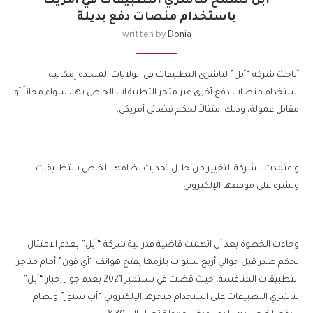
أبل تسمح لناشري التطبيقات في أمريكا
باستخدام منصات دفع بديلة
written by
Donia
أتاحت شركة “أبل” لناشري التطبيقات في الولايات المتحدة إمكانية
استخدام منصات دفع أخرى غير متجر التطبيقات الخاص بها، سواء مجاناً أو
مقابل عمولة، وذلك امتثالاً لحكم قضائي أمريكي.
واعتمدت الشركة التغيير من خلال تحديث نظامها الخاص بالتطبيقات
ونشره على موقعها الإلكتروني.
وجاءت الخطوة بعد أن اتهمت قاضية فدرالية شركة “أبل” بعدم الامتثال
لحكم صدر قبل حوالي أربع سنوات يلزمها بفتح هواتف “آي فون” أمام متاجر
التطبيقات المنافسة، حيث قضت في سبتمبر 2021 بعدم جواز إجبار “أبل”
لناشري التطبيقات على استخدام متجرها الإلكتروني “آب ستور” ونظام