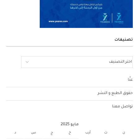
تصنيفات
عنّا
حقوق الطبع و النشر
تواصل معنا
مايو 2025
ن
ث
أرب
خ
ج
س
د