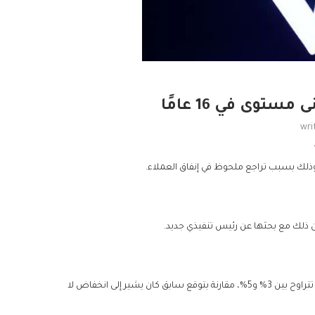
توى في 16 عامًا
wri
وقالت أكبر شركة إعلانات في العالم إنها تتوقع تراجع الإيرادات السنوية بنسبة تتراوح بين 3% و5%، مقارنة بتوقع سابق كان يشير إلى انخفاض لا