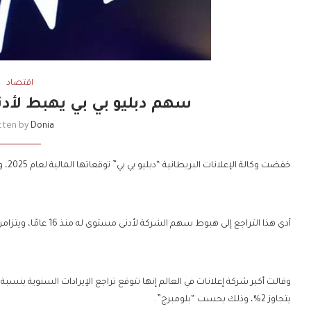
اقتصاد
سهم دبليو بي بي يهبط لأدنى مس
tten by
Donia
خفضت وكالة الإعلانات البريطانية “دبليو بي بي” توقعاتها المالية لعام 2025، وذلك بسبب تراجع ملحوظ في إنفاق العملاء.
أدى هذا التراجع إلى هبوط سهم الشركة لأدنى مستوى له منذ 16 عامًا، ويتزامن ذلك مع بحثها عن رئيس تنفيذي جديد.
يتجاوز 2%، وذلك بحسب “بلومبرج”.