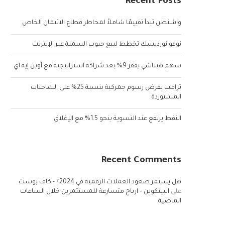
Recent Posts
واشنطن تبدأ تقييمًا شاملاً لمخاطر قطاع الائتمان الخاص
نوفو نورديسك تخطط لبيع حبوب السمنة عبر الإنترنت
سهم هيتاشي يقفز 9% بعد شراكة استراتيجية مع أوبن إيه آي
ترامب يفرض رسوم جمركية بنسبة 25% على الشاحنات
المستوردة
النفط يرتفع عند التسوية بنحو 1.5% مع الإغلاق
Recent Comments
هل يستمر صعود العملات الرقمية في 2024؟ - كاف بوست
على
البيتكوين – ارباح متسارعة للمستثمرين خلال الساعات
الماضية