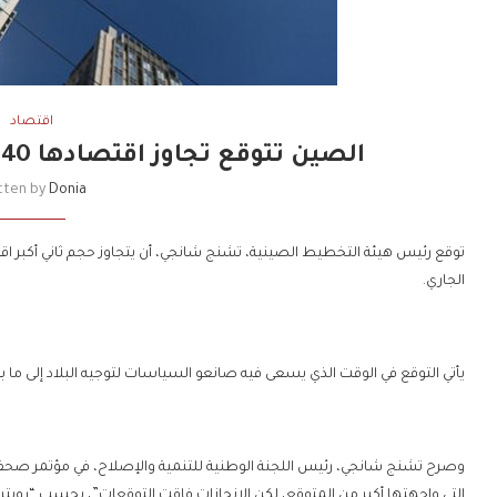
اقتصاد
الصين تتوقع تجاوز اقتصادها 140 تريليون يوان العام الجاري
tten by
Donia
الجاري.
يأتي التوقع في الوقت الذي يسعى فيه صانعو السياسات لتوجيه البلاد إلى ما بعد ا
وصرح تشنج شانجي، رئيس اللجنة الوطنية للتنمية والإصلاح، في مؤتمر صحفي:
التي واجهتها أكبر من المتوقع، لكن الإنجازات فاقت التوقعات”، بحسب “رويترز