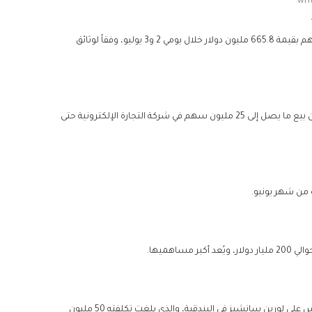
wri
باع جيف بيزوس، مؤسس ورئيس مجلس إدارة أمازون، حوالي ثلاثة ملايين سهم بقيمة 665.8 مليون دولار خلال يومي 2 و3 يوليو، وفقاً لوثائق
وتُعد الخطوة جزءاً من خطة أعلنها في وقت سابق من هذا العام، والتي تتضمن بيع ما يصل إلى 25 مليون سهم في شركة التجارة الإلكترونية حتى
تجدر الإشارة إلى أن عمليات البيع هذه تأتي بعد فترة وجيزة من حفل زفاف بيزوس على لورين سانشيز في البندقية، والذي بلغت تكلفته 50 مليون