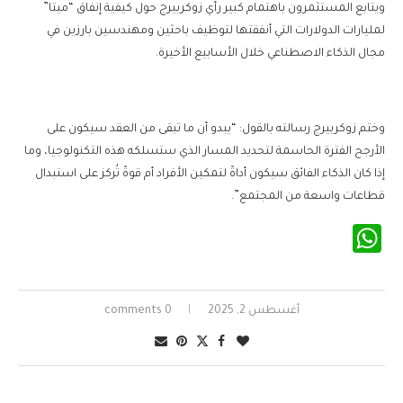
ويتابع المستثمرون باهتمام كبير رأي زوكربيرج حول كيفية إنفاق “ميتا”
لمليارات الدولارات التي أنفقتها لتوظيف باحثين ومهندسين بارزين في
مجال الذكاء الاصطناعي خلال الأسابيع الأخيرة.
وختم زوكربيرج رسالته بالقول: “يبدو أن ما تبقى من العقد سيكون على
الأرجح الفترة الحاسمة لتحديد المسار الذي ستسلكه هذه التكنولوجيا، وما
إذا كان الذكاء الفائق سيكون أداةً لتمكين الأفراد أم قوةً تُركز على استبدال
قطاعات واسعة من المجتمع”.
WhatsApp
أغسطس 2, 2025
0 comments