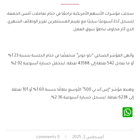
سجلت مؤشرات الأسهم الأمريكية تراجعًا في ختام تعاملات أمس الجمعة،
لتسجل أداءً أسبوعيًا سلبيًا مع تقييم المستثمرين تقرير الوظائف الشهري
الذي أثار مخاوف تباطؤ سوق العمل.
وأنهى المؤشر الصناعي “داو جونز” منخفضًا في ختام الجلسة بنسبة 1.23%
أو ما يعادل 542 نقطة إلى 43588 نقطة، ليتحمل خسارة أسبوعية 2.92%.
وهبط مؤشر “إس آند بي 500” الأوسع نطاقًا بنسبة 1.60% أو 101 نقطة
إلى 6238 نقطة، ليسجل خسارة أسبوعية 2.36%.
WhatsApp
أغسطس 2, 2025
0 comments