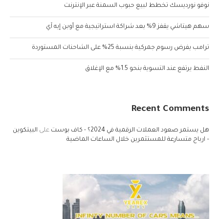
نوفو نورديسك تخطط لبيع حبوب السمنة عبر الإنترنت
سهم هيتاشي يقفز 9% بعد شراكة استراتيجية مع أوبن إيه آي
ترامب يفرض رسوم جمركية بنسبة 25% على الشاحنات المستوردة
النفط يرتفع عند التسوية بنحو 1.5% مع الإغلاق
Recent Comments
هل يستمر صعود العملات الرقمية في 2024؟ - كاف بوست
على
البيتكوين
– ارباح متسارعة للمستثمرين خلال الساعات الماضية