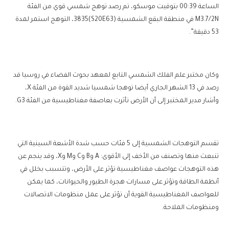
الساعة 00:39 بتوقيت موسكو، تم رصد توهج شمسي قوي من الفئة
M3.7/2N في منطقة البقع الشمسية (S20E63)3835، التوهج استمر لمدة
53 دقيقة”.
وكان مختبر علم الفلك الشمسي التابع لمعهد بحوث الفضاء في روسيا قد
رصد في 13 الشهر الجاري أيضا توهجا شمسيا شديد القوة من الفئة X،
وأشار مدير المختبر إلى أن الأرض تأثرت بعاصفة مغناطيسية من الفئة G3.
تقسم التوهجات الشمسية إلى 5 فئات حسب شدة الأشعة السينية التي
تنبعث منها وتصنف من الأخف إلى الأقوى: A وB وC وM وX، وقد ينجم عن
هذه التوهجات عواصف مغناطيسية تؤثر على الأرض، وتتسبب بخلل في
أنظمة الطاقة وتؤثر على مسارات هجرة الطيور والحيوانات، كما يمكن
للعواصف المغناطيسية القوية أن تؤثر على عمل منظومات الاتصالات
ومنظومات الملاحة.