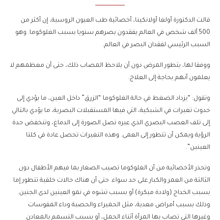
قالت الدكتورة أولغا أولانكينا، أخصائية طب العيون الروسية، إن أكثر من
500 ألف شخص في العالم يفقدون بصرهم سنويا بسبب الغلوكوما. وهو
السبب الرئيسي لفقدان البصر في العالم.
ووفقا لها، يتطور المرض دون أن يلاحظ المصاب ذلك، حتى أن معظمهم لا
يعلمون أنهم بحاجة إلى العلاج.
وتقول: “يزداد الضغط في حالة الغلوكوما “الزرق” داخل العين، ما يؤدي إلى
حدوث تغيرات في الشبكية، التي فيها المستقبلات البصرية، ما يؤدي بالتالي
إلى تلف العصب البصري الذي عبره تصل الصورة إلى الدماغ، وتنخفض حدة
الرؤية ويمكن أن تتطور إلى العمى. وهذه التغيرات تحصل عادة في كلتا
العينين”.
وتحذر الأخصائية من أن الغلوكوما تصيب الصغار بما فيهم الأطفال دون
الثالثة من العمر والكبار على حد سواء. حتى أن هناك حالات خلقية تتطور إما
بسبب الخداج (ولادة مبكرة) أو بسبب تشوه في نمو العينين لدى الجنين.
وذلك بسبب أمراض معدية، مثل الحميراء والحصبة وداء المقوسات
وغيرها التي تصاب بها المرأة أثناء الحمل، أو بسبب التسمم بالمعادن