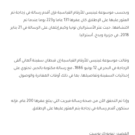
وبحسب موسوعة غينيس للأرقام القياسية فإن أقدم رسالة في زجاجة تم
العثور عليها على الإطلاق كان عمرها 131 عاما و223 يوما عندما تم
اكتشافها، حيث عثر الأستراليان تونيا وكيم إيلمان على الرسالة في 21 يناير
2018، في جزيرة ويدج، أستراليا.
وقالت موسوعة غينيس للأرقام القياسية إن قبطان سفينة ألماني ألقى
الزجاجة في البحر في 12 يونيو 1886، مع رسالة مكتوبة بالحبر، تحتوي على
إحداثيات السفينة وتفاصيلها، بما في ذلك أوقات المغادرة والوصول.
وإذا تم التحقق الآن من صحة رسالة فيريت التي يبلغ عمرها 200 عام، فإنه
ستكون أقدم رسالة في زجاجة يتم العثور عليها على الإطلاق.
المصدر: نيويورك بوست