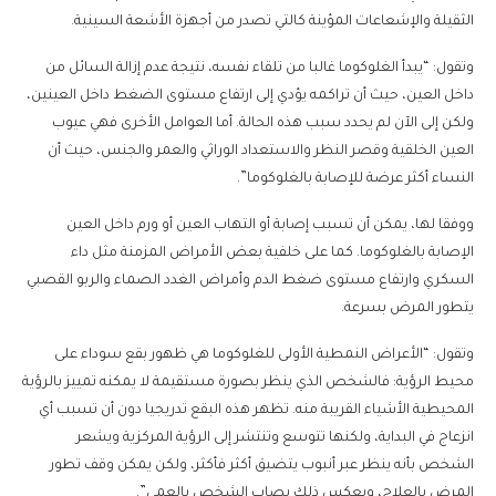
الثقيلة والإشعاعات المؤينة كالتي تصدر من أجهزة الأشعة السينية.
وتقول: “يبدأ الغلوكوما غالبا من تلقاء نفسه، نتيجة عدم إزالة السائل من
داخل العين، حيث أن تراكمه يؤدي إلى ارتفاع مستوى الضغط داخل العينين،
ولكن إلى الآن لم يحدد سبب هذه الحالة. أما العوامل الأخرى فهي عيوب
العين الخلقية وقصر النظر والاستعداد الوراثي والعمر والجنس، حيث أن
النساء أكثر عرضة للإصابة بالغلوكوما”.
ووفقا لها، يمكن أن تسبب إصابة أو التهاب العين أو ورم داخل العين
الإصابة بالغلوكوما. كما على خلفية بعض الأمراض المزمنة مثل داء
السكري وارتفاع مستوى ضغط الدم وأمراض الغدد الصماء والربو القصبي
يتطور المرض بسرعة.
وتقول: “الأعراض النمطية الأولى للغلوكوما هي ظهور بقع سوداء على
محيط الرؤية: فالشخص الذي ينظر بصورة مستقيمة لا يمكنه تمييز بالرؤية
المحيطية الأشياء القريبة منه. تظهر هذه البقع تدريجيا دون أن تسبب أي
انزعاج في البداية، ولكنها تتوسع وتنتشر إلى الرؤية المركزية ويشعر
الشخص بأنه ينظر عبر أنبوب يتضيق أكثر فأكثر، ولكن يمكن وقف تطور
المرض بالعلاج، وبعكس ذلك يصاب الشخص بالعمى”.