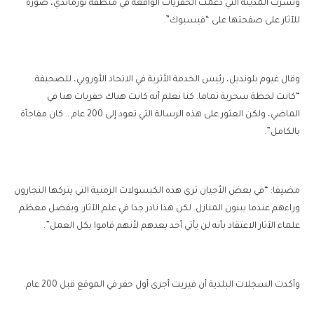
ونشرت المدينة التي دعمت الحفريات الواقعة في منطقة نورماندي، صورة
للآثار على صفحتها على “فيسبوك”.
وقال غيوم بلونديل، رئيس الخدمة الأثرية في الاتحاد الأوروبي، للصحيفة:
“كانت لحظة سحرية تماما. كنا نعلم أنه كانت هناك حفريات هنا في
الماضي، ولكن العثور على هذه الرسالة التي تعود إلى 200 عام .. كان مفاجأة
بالكامل”.
مضيفا: “في بعض الأحيان ترى هذه الكبسولات الزمنية التي يتركها النجارون
وراءهم عندما يبنون المنازل. لكن هذا نادر جدا في علم الآثار. ويفضل معظم
علماء الآثار الاعتقاد بأنه لن يأتي أحد بعدهم لأنهم قاموا بكل العمل”.
وأكدت السجلات البلدية أن فيريت أجرى أول حفر في الموقع قبل 200 عام.