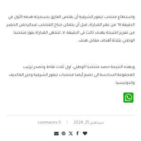
واستطاع منتخب تيمور الشرقية أن يقلص الفارق بتسجيله هدفه الأول في
الدقيقة ٦٧ من عمر المباراة، قبل أن يتمكن جناح المنتخب عبدالرحمن الخضر
من تعزيز النتيجة بهدف ثالث في الدقيقة ٧٠، لتنتهي المباراة بفوز منتخبنا
الوطني بثلاثة أهداف مقابل هدف .
وبهذه النتيجة حصد منتخبنا الوطني، اول ثلاث نقاط وتصدر ترتيب
المجموعة السادسة الى تضم أيضا منتخبات تيمور الشرقية وجزر المالديف
واندونيسيا .
WhatsApp
سبتمبر 25, 2024
0 comments