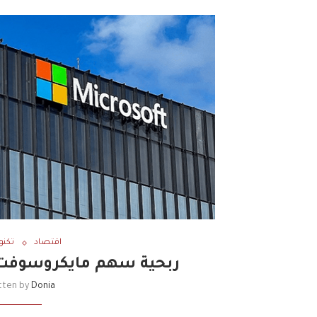
اقتصاد
تكنو
ربحية سهم مايكروسوفت تصل إل
tten by
Donia