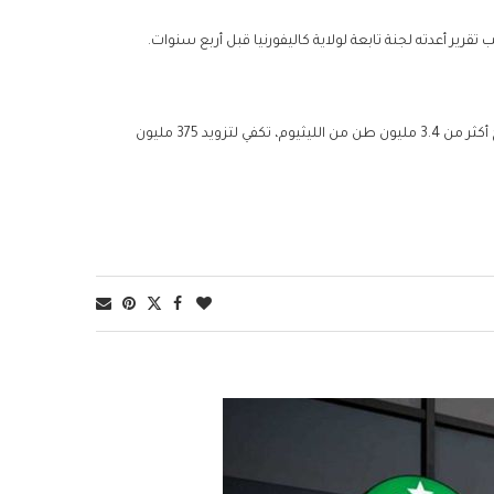
ير أعدته لجنة تابعة لولاية كاليفورنيا قبل أربع سنوات.
وأكدت وزارة الطاقة الأمريكية أن منطقة بحر سالتون تمتلك موارد كافية لإنتاج أكثر من 3.4 مليون طن من الليثيوم، تكفي لتزويد 375 مليون