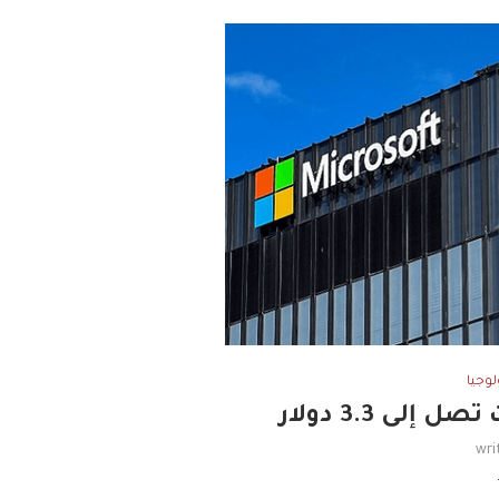
لوجيا
ى 3.3 دولار
wri