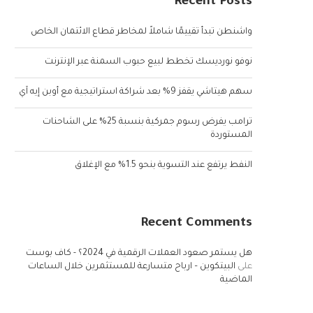
Recent Posts
واشنطن تبدأ تقييمًا شاملاً لمخاطر قطاع الائتمان الخاص
نوفو نورديسك تخطط لبيع حبوب السمنة عبر الإنترنت
سهم هيتاشي يقفز 9% بعد شراكة استراتيجية مع أوبن إيه آي
ترامب يفرض رسوم جمركية بنسبة 25% على الشاحنات
المستوردة
النفط يرتفع عند التسوية بنحو 1.5% مع الإغلاق
Recent Comments
هل يستمر صعود العملات الرقمية في 2024؟ - كاف بوست
على
البيتكوين – ارباح متسارعة للمستثمرين خلال الساعات
الماضية