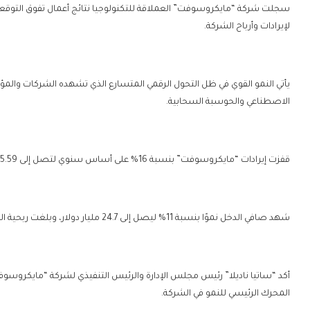
سجلت شركة “مايكروسوفت” العملاقة للتكنولوجيا نتائج أعمال تفوق التوقعات ف
لإيرادات وأرباح الشركة.
يأتي النمو القوي في ظل التحول الرقمي المتسارع الذي تشهده الشركات والمؤ
الاصطناعي والحوسبة السحابية.
قفزت إيرادات “مايكروسوفت” بنسبة 16% على أساس سنوي لتصل إلى 65.59 مليار دولار، متجاوزة بذلك توقعات المحللين.
شهد صافي الدخل نموًا بنسبة 11% ليصل إلى 24.7 مليار دولار، وبلغت ربحية السهم 3.30 دولار، متجاوزة توقعات المحللين.
أكد “ساتيا ناديلا” رئيس مجلس الإدارة والرئيس التنفيذي لشركة “مايكروسوفت
المحرك الرئيسي للنمو في الشركة.