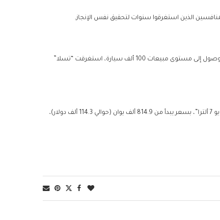
فبينما استغرقت شركتا “نيو” و”إكس بينج” الصينيتان حوالي ست سنوات للوصول إلى مستوى مبيعات 100 ألف سيارة، استغرقت “تسلا”
وقررت شاومي بدء تلقي الطلبات المسبقة على النسخة الرياضية الراقية “إس يو 7 ألترا”، بسعر يبدأ من 814.9 ألف يوان (حوالي 114.3 ألف دولار)،