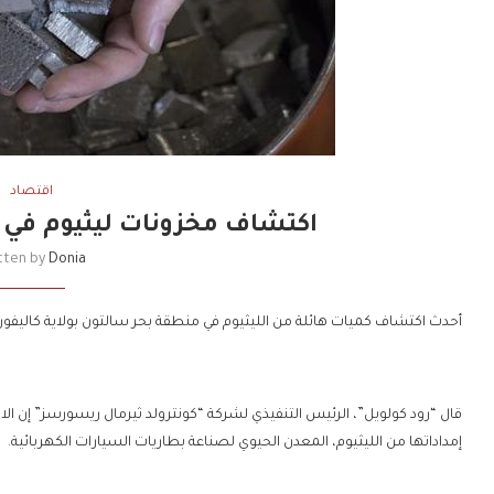
اقتصاد
اكتشاف مخزونات ليثيوم في بح
tten by
Donia
أحدث اكتشاف كميات هائلة من الليثيوم في منطقة بحر سالتون بولاية كاليفورن
قال “رود كولويل”، الرئيس التنفيذي لشركة “كونترولد ثيرمال ريسورسز” إن ال
إمداداتها من الليثيوم، المعدن الحيوي لصناعة بطاريات السيارات الكهربائية.