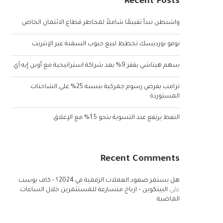
Recent Posts
واشنطن تبدأ تقييمًا شاملاً لمخاطر قطاع الائتمان الخاص
نوفو نورديسك تخطط لبيع حبوب السمنة عبر الإنترنت
سهم هيتاشي يقفز 9% بعد شراكة استراتيجية مع أوبن إيه آي
ترامب يفرض رسوم جمركية بنسبة 25% على الشاحنات
المستوردة
النفط يرتفع عند التسوية بنحو 1.5% مع الإغلاق
Recent Comments
هل يستمر صعود العملات الرقمية في 2024؟ - كاف بوست
على
البيتكوين – ارباح متسارعة للمستثمرين خلال الساعات
الماضية