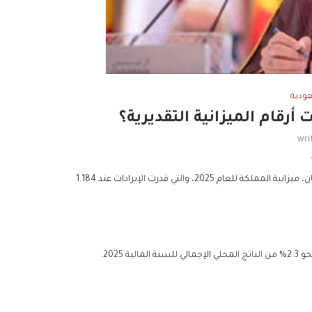
ودية
wri
أقر مجلس الوزراء السعودي، الثلاثاء، برئاسة ولي العهد الأمير محمد بن سلمان، ميزانية المملكة للعام 2025، والتي قدرت الإيرادات عند 1.184