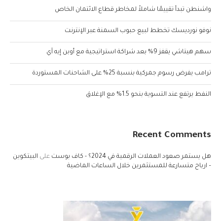
واشنطن تبدأ تقييمًا شاملاً لمخاطر قطاع الائتمان الخاص
نوفو نورديسك تخطط لبيع حبوب السمنة عبر الإنترنت
سهم هيتاشي يقفز 9% بعد شراكة استراتيجية مع أوبن إيه آي
ترامب يفرض رسوم جمركية بنسبة 25% على الشاحنات المستوردة
النفط يرتفع عند التسوية بنحو 1.5% مع الإغلاق
Recent Comments
هل يستمر صعود العملات الرقمية في 2024؟ - كاف بوست
على
البيتكوين
– ارباح متسارعة للمستثمرين خلال الساعات الماضية