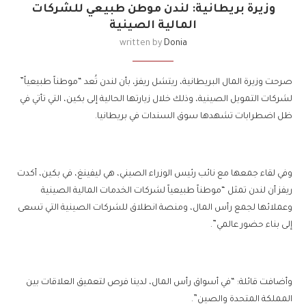
وزيرة بريطانية: لندن موطن طبيعي للشركات
المالية الصينية
written by
Donia
صرحت وزيرة المال البريطانية، ريتشل ريفز، بأن لندن تُعد “موطناً طبيعياً”
لشركات التمويل الصينية، وذلك خلال زيارتها الحالية إلى بكين، التي تأتي في
ظل اضطرابات تشهدها سوق السندات في بريطانيا.
وفي لقاء جمعها مع نائب رئيس الوزراء الصيني، هي ليفينغ، في بكين، أكدت
ريفز أن لندن تمثل “موطناً طبيعياً لشركات الخدمات المالية الصينية
وعملائها لجمع رأس المال، ومنصة انطلاق للشركات الصينية التي تسعى
إلى بناء حضور عالمي”.
وأضافت قائلة: “في أسواق رأس المال، لدينا فرص لتعميق العلاقات بين
المملكة المتحدة والصين”.