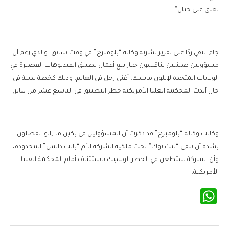
نعلق على خيال”.
جاء النفي ردًا على تقرير نشرته وكالة “بلومبرج” في وقت سابق، والذي زعم أن
مسؤولين صينيين يناقشون خيار بيع أعمال تطبيق الفيديوهات القصيرة في
الولايات المتحدة لإيلون ماسك، أغنى رجل في العالم، وذلك كخطة بديلة في
حال أيدت المحكمة العليا الأمريكية حظر التطبيق في التاسع عشر من يناير.
وكانت وكالة “بلومبرج” قد ذكرت أن المسؤولين في بكين ما زالوا يفضلون
بشدة أن تبقى “تيك توك” تحت ملكية الشركة الأم “بايت دانس” المحدودة،
وأن الشركة ستطعن في الحظر الوشيك باستئناف أمام المحكمة العليا
الأمريكية.
WhatsApp