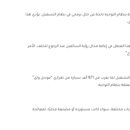
ة بنظام التوجيه ناتجة عن خلل برمجي في نظام التشغيل، يؤدي هذا
ن.
ا العطل في إعاقة مجال رؤية السائقين عند الرجوع للخلف، الأمر
ج”.
وبحسب البيان، فإن الشركة الأمريكية “تسلا” ستقوم بإصدار تحديث لأنظمة التشغيل لما يقرب من 871 ألف سيارة من طرازي “موديل واي”
” بتحديث أنظمة 335.716 ألف سيارة من طرازات مختلفة، سواء كانت مستوردة أو مصنعة محليًا، لمعالجة