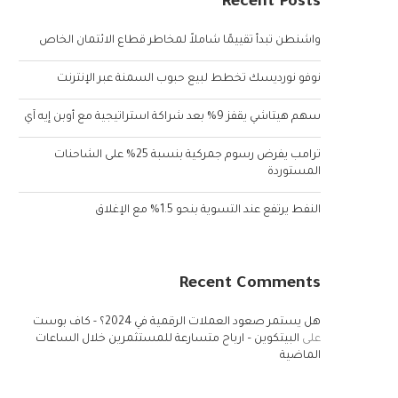
Recent Posts
واشنطن تبدأ تقييمًا شاملاً لمخاطر قطاع الائتمان الخاص
نوفو نورديسك تخطط لبيع حبوب السمنة عبر الإنترنت
سهم هيتاشي يقفز 9% بعد شراكة استراتيجية مع أوبن إيه آي
ترامب يفرض رسوم جمركية بنسبة 25% على الشاحنات
المستوردة
النفط يرتفع عند التسوية بنحو 1.5% مع الإغلاق
Recent Comments
هل يستمر صعود العملات الرقمية في 2024؟ - كاف بوست
على
البيتكوين – ارباح متسارعة للمستثمرين خلال الساعات
الماضية