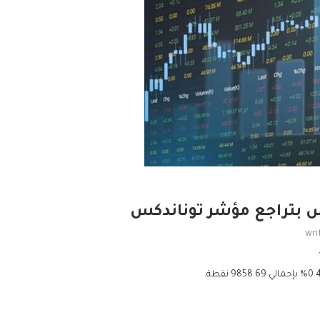
س بتراجع مؤشر توناندكس
wri