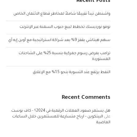
Recent Posts
واشنطن تبدأ تقييمًا شاملاً لمخاطر قطاع الائتمان الخاص
نوفو نورديسك تخطط لبيع حبوب السمنة عبر الإنترنت
سهم هيتاشي يقفز 9% بعد شراكة استراتيجية مع أوبن إيه آي
ترامب يفرض رسوم جمركية بنسبة 25% على الشاحنات
المستوردة
النفط يرتفع عند التسوية بنحو 1.5% مع الإغلاق
Recent Comments
هل يستمر صعود العملات الرقمية في 2024؟ - كاف بوست
على
البيتكوين – ارباح متسارعة للمستثمرين خلال الساعات
الماضية