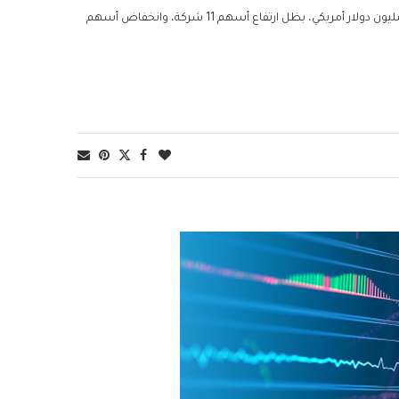
وصلت قيمة الأموال المتداولة إلى 4.801 ملايين دينار تونسي، بما يوازي 1.512 مليون دولار أمريكي، بظل ارتفاع أسهم 11 شركة، وانخفاض أسهم