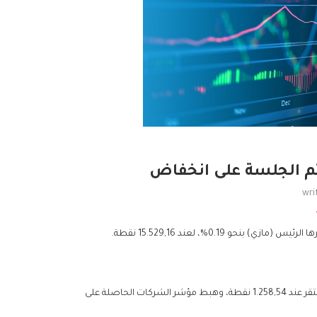
تم الجلسة على انخفاض
wri
و 0.19%، لعند 15.529,16 نقطة.
كما سجل مؤشر أداء الشركات المدرجة في البورصة تراجعًا بنسبة 0.13%، ليستقر عند 1.258,54 نقطة، وهبط مؤشر الشركات الحاصلة على