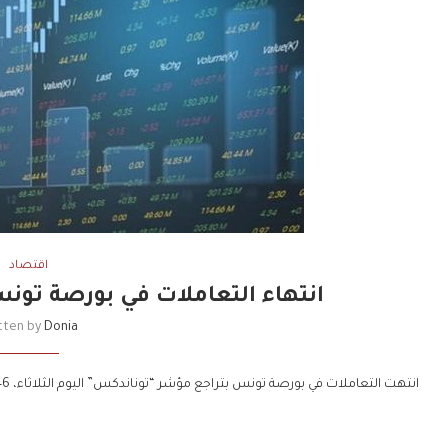
اقتصاد
انتهاء التعاملات في بورصة تون
tten by
Donia
انتهت التعاملات في بورصة تونس بتراجع مؤشر “توناندكس” اليوم الثلاثاء، 0.46% بإجمالي 9858.69 نقطة.