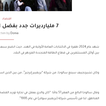
اقتصاد
7 مليارديرات جدد بفضل الاكتتابات في الهند
tten by
Donia
شهد عام 2024 طفرة في الاكتتابات العامة الأولية في الهند، حيث انضم 
بين أوائل المستثمرين في قطاع الطاقة المتجددة المزدهر في البلاد.
وكان تشيرنجييف سينغ سالوجا، من شركة “بريميير إنرجيز”، من بين الذين استفاد
وقال سالوجا البالغ من العمر 51 عامًا: “كان والدي يعمل في 
المناطق، لذا قرر تأسيس شركة (بريميير سولار) في عام 1995”.