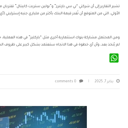
تشير التقارير إلى أن شركتي “بي سي بارتنرز” و”بولين ستريت كابيتال” تقترب
الأولي، التي من المتوقع أن تُقدر قيمة البنك بأكثر من ملياري جنيه إسترليني (أي ما يعادل 2.5 مليار دو
ومن المحتمل مشاركة بنوك استثمارية أخرى مثل “باركليز” في هذه العملية، حيث
لم يُتخذ بعد، وأن أي خطوة في هذا الاتجاه ستعتمد بشكل كبير على ظروف ال
WhatsApp
يناير 7, 2025
0 comments