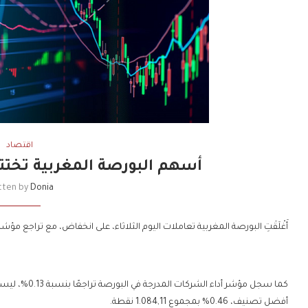
اقتصاد
أسهم البورصة المغربية تخت
tten by
Donia
أَغْلَقَتِ البورصة المغربية تعاملات اليوم الثلاثاء، على انخفاض، مع تراجع مؤشرها الرئيس (مازي) بنح
أفضل تصنيف، 0.46% بمجموع 1.084,11 نقطة.