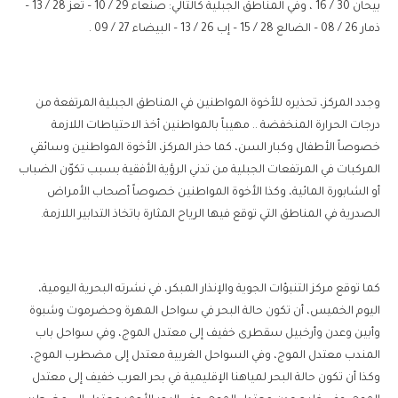
بيحان 30 / 16 ، وفي المناطق الجبلية كالتالي: صنعاء 29 / 10 – تعز 28 / 13 –
ذمار 26 / 08 – الضالع 28 / 15 – إب 26 / 13 – البيضاء 27 / 09 .
وجدد المركز، تحذيره للأخوة المواطنين في المناطق الجبلية المرتفعة من
درجات الحرارة المنخفضة .. مهيباً بالمواطنين أخذ الاحتياطات اللازمة
خصوصاً الأطفال وكبار السن، كما حذر المركز، الأخوة المواطنين وسائقي
المركبات في المرتفعات الجبلية من تدني الرؤية الأفقية بسبب تكوّن الضباب
أو الشابورة المائية، وكذا الأخوة المواطنين خصوصاً أصحاب الأمراض
الصدرية في المناطق التي توقع فيها الرياح المثارة باتخاذ التدابير اللازمة.
كما توقع مركز التنبؤات الجوية والإنذار المبكر، في نشرته البحرية اليومية،
اليوم الخميس، أن تكون حالة البحر في سواحل المهرة وحضرموت وشبوة
وأبين وعدن وأرخبيل سقطرى خفيف إلى معتدل الموج، وفي سواحل باب
المندب معتدل الموج، وفي السواحل الغربية معتدل إلى مضطرب الموج،
وكذا أن تكون حالة البحر لمياهنا الإقليمية في بحر العرب خفيف إلى معتدل