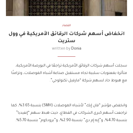
اقتصاد
انخفاض أسهم شركات الرقائق الأمريكية في وول
ستريت
written by
Donia
سجلت أسهم شركات الرقائق الأمريكية تراجعًا في البورصة الأمريكية،
متأثرة بمعنويات سلبية تجاه مستقبل صناعة أشباه الموصلات، وتزامنًا
مع هبوط حاد لسهم شركة “مارفيل تكنولوجي”.
وانخفض مؤشر “فان إيك” لأشباه الموصلات (SMH) بنسبة 3.65%، كما
تراجعت أسهم كبرى الشركات في القطاع، حيث هبط سهم “إنفيديا”
بنسبة 4.70%، و”إيه إم دي” بنسبة 2.90%، و”برودكوم” بنسبة 5.70%.