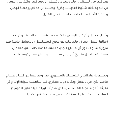
عدد كبير من الممثلين رجالا ونساء. وكشف أن نجما كبيرا وافق على العمل
في البداية لكنه اشترط تعديلات جذرية، وصلت إلى حد تغيير مهنة البطل
والفكرة الأساسية الخاصة بالعاملات في المنزل.
وأشار دياب إلى أن كثرة الرفض كادت تصيب شقيقيه خالد وشيرين دياب
(مؤلفا العمل، كما أن خالد دياب هو مخرج المسلسل) بالإحباط، خاصة بعد
مرور 4 سنوات دون أي مشاريع جديدة لهما، ما دفع خالد للموافقة على
تنفيذ المسلسل بمخرج آخر، رغم اقتناعه بقدرته على تقديم كوميديا مختلفة.
وبصعوبة، عاد الثنائي للتمسك بالمشروع، حتى وجد دعما من الفنان هشام
ماجد، الذي آمن بالعمل وبخالد دياب كمخرج. كما ساهمت شركة الإنتاج في
تهيئة الأجواء لنجاح المسلسل، الذي قدم أسلوبا كتابيا مغايرا للكوميديا
التقليدية القائمة على الإفيهات، ليحقق نجاحا جماهيريا كبيرا.