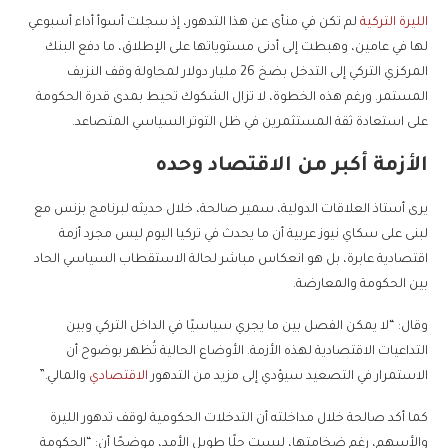
الليرة التركية
لم تكن في منأى عن هذا التدهور، إذ سجلت أسوأ أداء أسبوعي
لها في عامين، وهبطت إلى أدنى مستوياتها على الإطلاق، ما دفع البنك
المركزي التركي إلى التدخل بضخ 26 مليار دولار لمحاولة وقف النزيف
المستمر. ورغم هذه الخطوة، لا تزال الشكوك تحيط بمدى قدرة الحكومة
على استعادة ثقة المستثمرين في ظل التوتر السياسي المتصاعد.
الأزمة أكبر من الاقتصاد وحده
يرى أستاذ العلاقات الدولية، سمير صالحة، خلال حديثه لبرنامج بزنس مع
لبنى على سكاي نيوز عربية أن ما يحدث في تركيا اليوم ليس مجرد أزمة
اقتصادية عابرة، بل هو انعكاس مباشر لحالة الاستقطاب السياسي الحاد
بين الحكومة والمعارضة.
وقال: “لا يمكن الفصل بين ما يجري سياسيًا في الداخل التركي وبين
التداعيات الاقتصادية لهذه الأزمة. الأوضاع الحالية تُظهر بوضوح أن
الاستمرار في التصعيد سيؤدي إلى مزيد من التدهور
الاقتصادي
والمالي.”
كما أكد صالحة خلال مداخلته أن التدخلات الحكومية لوقف تدهور الليرة
والأسهم، رغم ضخامتها، ليست حلًا طويل الأمد، موضحًا أن: “الحكومة