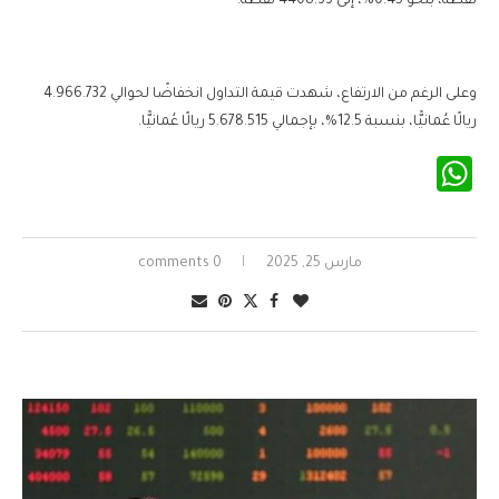
نقطة، بنحو 0.45%، إلى 4408.33 نقطة.
وعلى الرغم من الارتفاع، شهدت قيمة التداول انخفاضًا لحوالي 4.966.732
ريالًا عُمانيًّا، بنسبة 12.5%، بإجمالي 5.678.515 ريالًا عُمانيًّا.
WhatsApp
مارس 25, 2025
0 comments