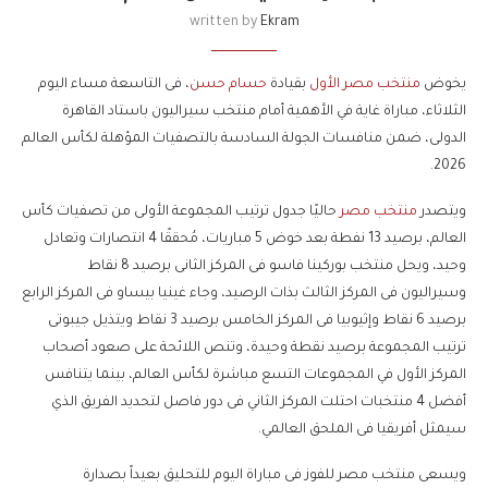
written by
Ekram
يخوض
منتخب مصر الأول
بقيادة
حسام حسن
، فى التاسعة مساء اليوم
الثلاثاء، مباراة غاية في الأهمية أمام منتخب سيراليون باستاد القاهرة
الدولى، ضمن منافسات الجولة السادسة بالتصفيات المؤهلة لكأس العالم
2026.
ويتصدر
منتخب مصر
حاليًا جدول ترتيب المجموعة الأولى من تصفيات كأس
العالم، برصيد 13 نفطة بعد خوض 5 مباريات، مُحققًا 4 انتصارات وتعادل
وحيد، ويحل منتخب بوركينا فاسو فى المركز الثانى برصيد 8 نقاط
وسيراليون فى المركز الثالث بذات الرصيد، وجاء غينيا بيساو فى المركز الرابع
برصيد 6 نقاط وإثيوبيا فى المركز الخامس برصيد 3 نقاط ويتذيل جيبوتى
ترتيب المجموعة برصيد نقطة وحيدة، وتنص اللائحة على صعود أصحاب
المركز الأول في المجموعات التسع مباشرة لكأس العالم، بينما يتنافس
أفضل 4 منتخبات احتلت المركز الثاني فى دور فاصل لتحديد الفريق الذي
سيمثل أفريقيا فى الملحق العالمي.
ويسعى منتخب مصر للفوز فى مباراة اليوم للتحليق بعيداً بصدارة