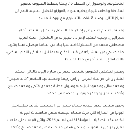
المجموعة، والوصول إلى النقطة 16، بينما يخطط الضيوف لتحقيق
المفاجأة وخطف نتيجة إيجابية سواء بالفوز أو التعادل لاسيما أنهم فى
المركز الثانى برصيد 8 نقاط بالتساوى مع بوركينا فاسو.
واستقر حسام حسن على إجراء تعديلات على تشكيل المنتخب أمام
سيراليون، ويتجه العميد لإجراء 3 تغييرات في التشكيل، حيث اقترب
مصطفى محمد من المشاركة أساسيا بدلا من أسامة فيصل، فيما يقترب
خالد صبحي من المشاركة فى قلب الدفاع بعدما نزل بديلا فى اللقاء الماضي،
بالإضافة إلى تغيير آخر في خط الوسط.
ويعتبر التشكيل المتوقع لمنتخب مصر فى مباراة اليوم كالتالى: محمد
الشناوى في حراسة المرمى، ورامى ربيعة ومحمد عبد المنعم “خالد صبحى”
ومحمد هانى ومحمود تريزيجيه ومروان عطية وحمدى فتحى ومحمد صلاح
وأحمد سيد زيزو وعمر مرموش ومصطفى محمد.
وحقق منتخب مصر بقيادة حسام حسن فوزا مستحقا بثنائية نظيفة على
اثيوبيا فى المباراة التى جرت مساء الجمعة ضمن منافسات الجولة
الخامسة بالتصفيات المؤهلة لكأس العالم 2026، والتى أقيمت على ملعب
العربى الزاولى بالمغرب ، وسجل هدفى منتخب مصر محمد صلاح وأحمد