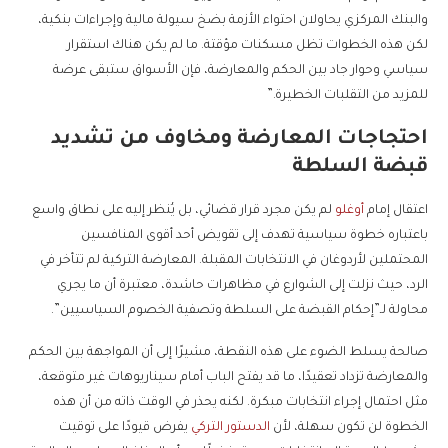
والبنك المركزي يحاولان احتواء الأزمة بضخ سيولة مالية وإجراءات بنكية،
لكن هذه الخطوات تظل مسكنات مؤقتة. ما لم يكن هناك استقرار
سياسي وحوار جاد بين الحكم والمعارضة، فإن الأسواق ستبقى عرضة
للمزيد من التقلبات الخطيرة.”
احتجاجات المعارضة ومخاوف من تشديد
قبضة السلطة
اعتقال إمام
أوغلو
لم يكن مجرد قرار قضائي، بل يُنظر إليه على نطاق واسع
باعتباره خطوة سياسية تهدف إلى تقويض أحد أقوى المنافسين
المحتملين لأردوغان في الانتخابات المقبلة. المعارضة التركية لم تتأخر في
الرد، حيث نزلت إلى الشوارع في مظاهرات حاشدة، معتبرة أن ما يجري
محاولة لـ”إحكام القبضة على السلطة وتصفية الخصوم السياسيين”.
صالحة يسلط الضوء على هذه النقطة، مشيرًا إلى أن المواجهة بين الحكم
والمعارضة تزداد تعقيدًا، ما قد يفتح الباب أمام سيناريوهات غير متوقعة،
مثل احتمال إجراء انتخابات مبكرة. لكنه يحذر في الوقت ذاته من أن هذه
الخطوة لن تكون سهلة، لأن
الدستور التركي
يفرض قيودًا على توقيت