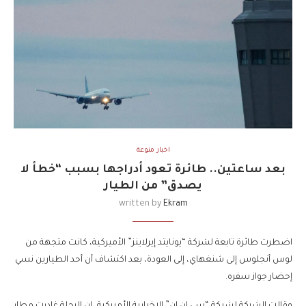
اخبار منوعة
بعد ساعتين.. طائرة تعود أدراجها بسبب “خطأ لا
يصدق” من الطيار
written by
Ekram
اضطرت طائرة تابعة لشركة “يونايتد إيرلاينز” الأميركية، كانت متجهة من
لوس أنجلوس إلى شنغهاي، إلى العودة، بعد اكتشاف أن أحد الطيارين نسي
إحضار جواز سفره.
وقالت الشركة لشبكة “سي إن إن” الإخبارية الأميركية، إن الرحلة غادرت مطار