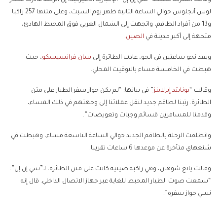
لوس أنجلوس حوالي الساعة الثانية ظهر يوم السبت، وعلى متنها 257 راكبا
و13 من أفراد الطاقم، واتجهت إلى الشمال الغربي فوق المحيط الهادئ،
متجهة إلى أكبر مدينة في
الصين
.
وبعد نحو ساعتين في الجو، عادت الطائرة إلى
سان فرانسيسكو
، حيث
هبطت في الخامسة مساء بالتوقيت المحلي.
وقالت “
يونايتد إيرلاينز
” في بيانها: “لم يكن جواز سفر الطيار على متن
الطائرة. رتبنا لطاقم جديد لنقل عملائنا إلى وجهتهم في ذلك المساء،
وقدمنا للمسافرين قسائم وجبات وتعويضات”.
وانطلقت الرحلة بالطاقم الجديد حوالي الساعة التاسعة مساء، وهبطت في
شنغهاي متأخرة عن موعدها 6 ساعات تقريبا.
وقالت يانغ شوهان، وهي راكبة صينية كانت على متن الطائرة، لـ”سي إن إن”:
“سمعت صوت الطيار المحبط للغاية عبر جهاز الاتصال الداخلي. قال إنه
نسي جواز سفره”.