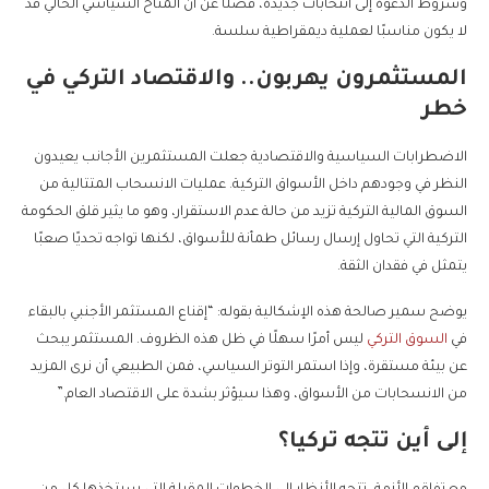
وشروط الدعوة إلى انتخابات جديدة، فضلًا عن أن المناخ السياسي الحالي قد
لا يكون مناسبًا لعملية ديمقراطية سلسة.
المستثمرون يهربون.. والاقتصاد التركي في
خطر
الاضطرابات السياسية والاقتصادية جعلت المستثمرين الأجانب يعيدون
النظر في وجودهم داخل الأسواق التركية. عمليات الانسحاب المتتالية من
السوق المالية التركية تزيد من حالة عدم الاستقرار، وهو ما يثير قلق الحكومة
التركية التي تحاول إرسال رسائل طمأنة للأسواق، لكنها تواجه تحديًا صعبًا
يتمثل في فقدان الثقة.
يوضح سمير صالحة هذه الإشكالية بقوله: “إقناع المستثمر الأجنبي بالبقاء
في
السوق التركي
ليس أمرًا سهلًا في ظل هذه الظروف. المستثمر يبحث
عن بيئة مستقرة، وإذا استمر التوتر السياسي، فمن الطبيعي أن نرى المزيد
من الانسحابات من الأسواق، وهذا سيؤثر بشدة على الاقتصاد العام.”
إلى أين تتجه تركيا؟