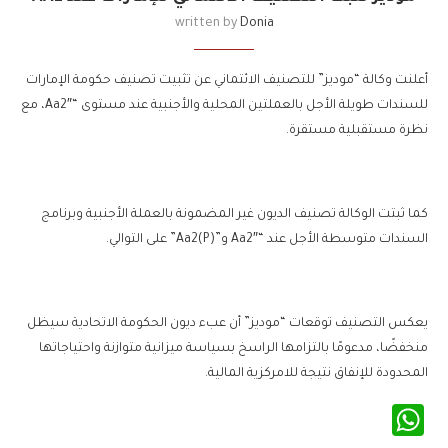
written by
Donia
أعلنت وكالة “موديز” للتصنيف الائتماني عن تثبيت تصنيف حكومة الإمارات
للسندات طويلة الأجل بالعملتين المحلية والأجنبية عند مستوى “Aa2″، مع
نظرة مستقبلية مستقرة.
كما ثبتت الوكالة تصنيف الديون غير المضمونة بالعملة الأجنبية وبرنامج
السندات متوسطة الأجل عند “Aa2″ و”(P)Aa2” على التوالي.
يعكس التصنيف توقعات “موديز” أن عبء ديون الحكومة الاتحادية سيظل
منخفضًا، مدعومًا بالتزامها الراسخ بسياسة ميزانية متوازنة واحتياجاتها
المحدودة للإنفاق نتيجة للامركزية المالية.
WhatsApp