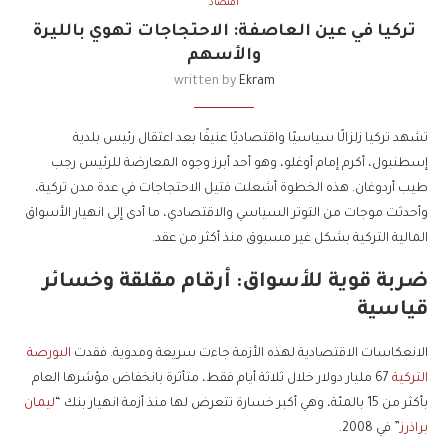
اقتصاد
تركيا في عين العاصفة: الاحتجاجات تهوي بالليرة
والأسهم
written by
Ekram
تشهد تركيا زلزالًا سياسيًا واقتصاديًا عنيفًا بعد اعتقال رئيس بلدية
إسطنبول، أكرم إمام أوغلو، وهو أحد أبرز وجوه المعارضة للرئيس رجب
طيب أردوغان. هذه الخطوة أشعلت فتيل الاحتجاجات في عدة مدن تركية،
وأحدثت موجات من التوتر السياسي والاقتصادي، ما أدى إلى انهيار الأسواق
المالية التركية بشكل غير مسبوق منذ أكثر من عقد.
ضربة قوية للأسواق: أرقام مقلقة وخسائر
قياسية
الانعكاسات الاقتصادية لهذه الأزمة جاءت سريعة ومدوية. فقدت
البورصة
التركية
67 مليار دولار خلال ثلاثة أيام فقط، متأثرة بانخفاض مؤشرها العام
بأكثر من 15 بالمئة، وهي أكبر خسارة تتعرض لها منذ أزمة انهيار بنك “
ليمان
براذرز
” في 2008.