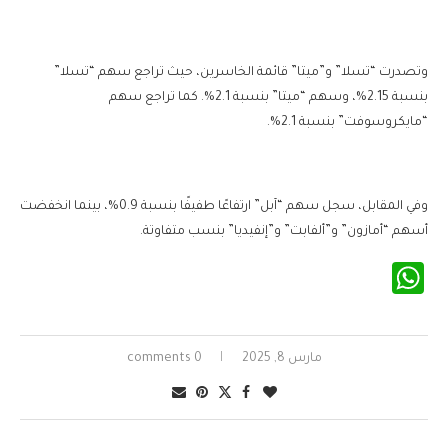
وتصدرت “تسلا” و”ميتا” قائمة الخاسرين، حيث تراجع سهم “تسلا”
بنسبة 2.15%، وسهم “ميتا” بنسبة 2.1%. كما تراجع سهم
“مايكروسوفت” بنسبة 2.1%.
وفي المقابل، سجل سهم “آبل” ارتفاعًا طفيفًا بنسبة 0.9%، بينما انخفضت
أسهم “أمازون” و”ألفابت” و”إنفيديا” بنسب متفاوتة.
WhatsApp
مارس 8, 2025
0 comments