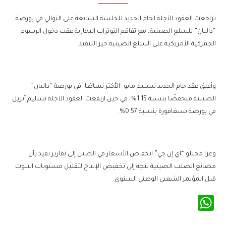
تراجعت العقود الآجلة لخام الحديد للجلسة السابعة على التوالي في بورصة
“داليان” للسلع الصينية، مع تفاقم التوترات التجارية عقب دخول الرسوم
الجمركية الأمريكية على السلع الصينية حيز التنفيذ.
وأغلق عقد خام الحديد تسليم مايو -الأكثر نشاطًا- في بورصة “داليان”
الصينية منخفضًا بنسبة 1.15%، في حين ارتفعت العقود الآجلة تسليم أبريل
في بورصة سنغافورة بنسبة 0.57%.
وعزا محللو “آي إن جي” انخفاض الأسعار في الصين إلى تقارير تفيد بأن
مصانع الصلب الصينية تتجه إلى تخفيض الإنتاج لتقليل مستويات التلوث
قبل المؤتمر الشعبي الوطني السنوي.
WhatsApp