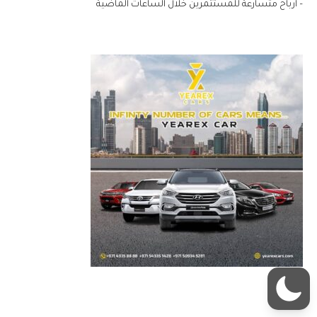
– ارباح متسارعة للمستثمرين خلال الساعات الماضية