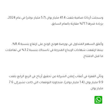
وسجلت أرباحًا صافية بلغت 41.4 مليار يوان (5.7 مليار دولار) في عام 2024،
بزيادة قدرها 71.1% مقارنة بالعام السابق.
وأغلق السهم المتداول في بورصة هونج كونج على ارتفاع بنسبة 8.4%،
بينما ارتفعت شهادات الإيداع المدرجة في ناسداك بنسبة 3.2% في تعاملات
ما قبل الافتتاح.
وتأتي القفزة في أعقاب إعلان الشركة عن تحقيق أرباح في الربع الرابع بلغت
9.9 مليار يوان (1.4 مليار دولار)، متجاوزة التوقعات التي كانت تشير إلى 7.6
مليار يوان.
WhatsApp