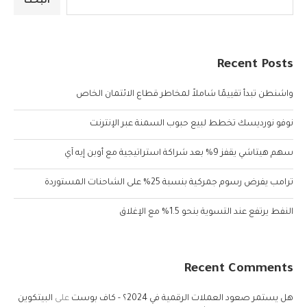
البحث
Recent Posts
واشنطن تبدأ تقييمًا شاملاً لمخاطر قطاع الائتمان الخاص
نوفو نورديسك تخطط لبيع حبوب السمنة عبر الإنترنت
سهم هيتاشي يقفز 9% بعد شراكة استراتيجية مع أوبن إيه آي
ترامب يفرض رسوم جمركية بنسبة 25% على الشاحنات المستوردة
النفط يرتفع عند التسوية بنحو 1.5% مع الإغلاق
Recent Comments
هل يستمر صعود العملات الرقمية في 2024؟ - كاف بوست
على
البيتكوين