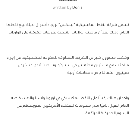
لنفطها
written by
Donia
تسعى شركة النفط المكسيكية “بيمكس” لإيجاد أسواق بديلة لبيع نفطها
الخام، وذلك بعد أن فرضت الولايات المتحدة تعريفات جمركية على الواردات.
وكشف مسؤول كبير في الشركة، المملوكة للحكومة المكسيكية، عن إجراء
مباحثات مع مشترين محتملين في آسيا وأوروبا، حيث أبدى مشترون
صينيون اهتمامًا بإجراء محادثات أولية.
وأكد أن هناك إقبالًا على النفط المكسيكي في أوروبا وآسيا والهند، خاصة
الخام الثقيل، نافيًا منح خصومات للعملاء الأمريكيين لتعويضهم عن
الرسوم الجمركية المرتفعة.