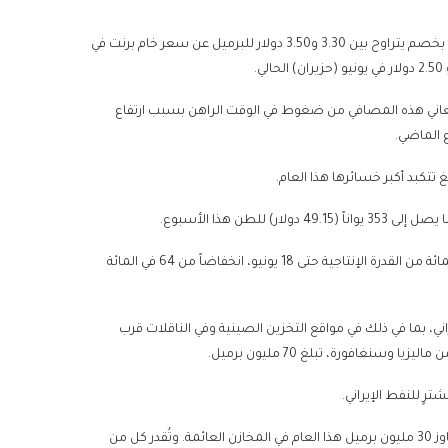
وقال 3 متعاملين، وفقاً لـ«رويترز»، إنه يجري تداول النفط الخام الإيراني الخفيف بخصم يتراوح بين 3.30 و3.50 دولار للبرميل عن سعر خام برنت في
.
تعاني هذه المصافي من ضغوط في الوقت الراهن بسبب ارتفاع
تتكبد أكبر خسائرها هذا العام.
ن هذا الأسبوع.
وتُشير البيانات إلى أن عمليات التكرير في شاندونغ ظلّت منخفضة عند 51 في المائة من القدرة الإنتاجية حتى 18 يونيو، انخفاضاً من 64 في المائة
، بما في ذلك في مواقع التخزين الصينية وفي الناقلات قرب
سنغافورة، تبلغ 70 مليون برميل.
رٍ للنفط الإيراني.
وتُشير بيانات شركة «كبلر» لتتبع ناقلات النفط إلى وجود تغيُّر في الكميات يتجاوز 30 مليون برميل هذا العام في المخازن العائمة. وتُقدر كل من