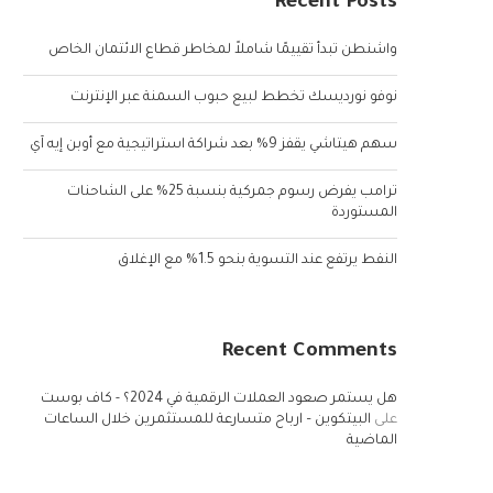
Recent Posts
واشنطن تبدأ تقييمًا شاملاً لمخاطر قطاع الائتمان الخاص
نوفو نورديسك تخطط لبيع حبوب السمنة عبر الإنترنت
سهم هيتاشي يقفز 9% بعد شراكة استراتيجية مع أوبن إيه آي
ترامب يفرض رسوم جمركية بنسبة 25% على الشاحنات
المستوردة
النفط يرتفع عند التسوية بنحو 1.5% مع الإغلاق
Recent Comments
هل يستمر صعود العملات الرقمية في 2024؟ - كاف بوست
على
البيتكوين – ارباح متسارعة للمستثمرين خلال الساعات
الماضية