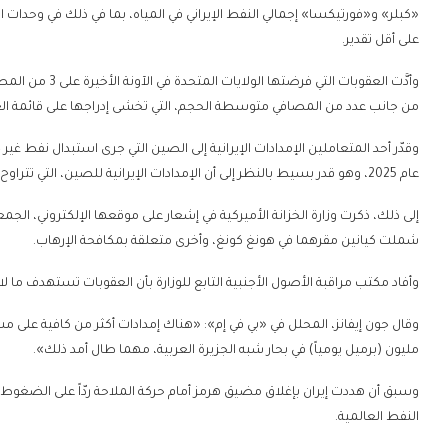
على أقل تقدير.
وأدَّت العقوبات ا
من جانب عدد من المصافي متوسطة الحجم، التي تخشى إدراجها على قائمة العقو
عام 2025، وهو قدر بسيط بالنظر إلى أن الإمدادات الإيرانية للصين، التي تتراوح بين 1.4 و1.5 مليون برميل يومياً.
إلى ذلك، ذكرت وزارة الخزانة الأميركية في إشعار على موقعها الإلكتروني، الجمع
شملت كيانين مقرهما في هونغ كونغ، وأخرى متعلقة بمكافحة الإرهاب.
وأفاد مكتب مراقبة الأصول الأجنبية التابع للوزارة بأن العقوبات تستهدف ما لا يقل عن 20 كياناً و5 أف
مليون (برميل يومياً) في بحار شبه الجزيرة العربية، مهما طال أمد ذلك».
وسبق أن هددت إيران بإغلاق مضيق هرمز أمام حركة الملاحة ردّاً على الضغوط ال
النفط العالمية.