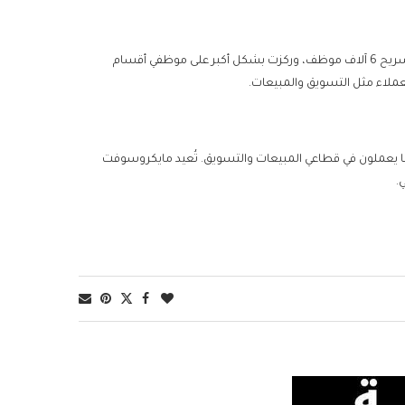
وكانت مايكروسوفت أجرت جولة تخفيض للعمالة في مايو الماضي، شملت تسريح 6 آلاف موظف، وركزت بشكل أكبر على موظفي أقسام
لعملاء مثل التسويق والمبيعات.
مالي عدد موظفي الشركة إلى 228 ألفًا بنهاية يونيو 2024، منهم 45 ألفًا يعملون في قطاعي المبيعات والتسويق. تُعيد مايكروسوفت
.