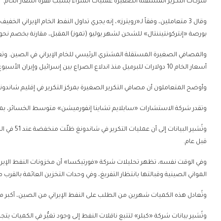
شركات التكرير المستقلة الصغيرة عمليات الشراء بسبب قفزة أسعار الخام.
بورصة «إنتركونتيننتال» للشحن لشهر يوليو (تموز) المقبل، مقارنة بخصم نحو 2.50 دولار في يونيو (حزيران) الحالي
والمصافي الصغيرة المستقلة المشتري الرئيسي للخام الإيراني في الصين. و
أسعار الخام 10 دولارات للبرميل منذ اندلاع الصراع بين إسرائيل وإيران الأسبوع الماضي.
وأوضح المتعاملون أن مصافي التكرير الصغيرة بمركز التكرير في إقليم شاندونغ 
وتقدر شركة الاستشارات «سابلايم تشاينا إنفورميشن» متوسط الخسائر، بما يصل إلى 353 يواناً (49.15 دولار) للط
قبل عام.
وفي الوقت نفسه، تظهر تحليلات شركة «فورتيكسا» أن مخزونات النفط الإيراني
المواني الصينية وقبالتها بانتظار التفريغ، وفي وحدات التخزين العائمة بالقرب من ماليزيا و
وتُعادل هذه الكميات شهرين من الطلب على النفط الإيراني من الصين، أكبر مشت