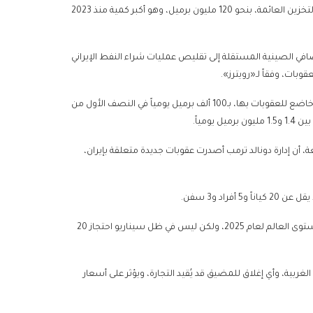
«كبلر» و«فورتيكسا» إجمالي النفط الإيراني في المياه، بما في ذلك في وحدات التخزين العائمة، بنحو 120 مليون برميل، وهو أكبر كمية منذ 2023
لتي فرضتها الولايات المتحدة في الآونة الأخيرة على 3 من المصافي الصينية المستقلة إلى تقليص عمليات شراء النفط الإيراني
بات، وفقاً لـ«رويترز».
وقدّر أحد المتعاملين الإمدادات الإيرانية إلى الصين التي جرى استبدال نفط غير خاضع للعقوبات بها، بـ100 ألف برميل يومياً في النصف الأول من
ة، أن إدارة دونالد ترمب أصدرت عقوبات جديدة متعلقة بإيران،
راد و3 سفن.
وقال جون إيفانز، المحلل في «بي في إم»: «هناك إمدادات أكثر من كافية على مستوى العالم لعام 2025، ولكن ليس في ظل سيناريو احتجاز 20
غربية، وأي إغلاق للمضيق قد يُقيد التجارة، ويؤثر على أسعار