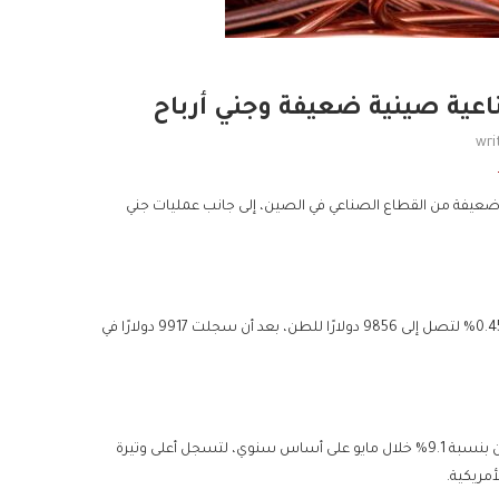
اعية صينية ضعيفة وجني أرباح
wri
عيفة من القطاع الصناعي في الصين، إلى جانب عمليات جني
تراجعت العقود الآجلة الأكثر نشاطًا للنحاس في بورصة لندن للمعادن بنسبة 0.45% لتصل إلى 9856 دولارًا للطن، بعد أن سجلت 9917 دولارًا في
جاء التراجع بعد صدور بيانات أظهرت انخفاض أرباح القطاع الصناعي في الصين بنسبة 9.1% خلال مايو على أساس سنوي، لتسجل أعلى وتيرة
مريكية.