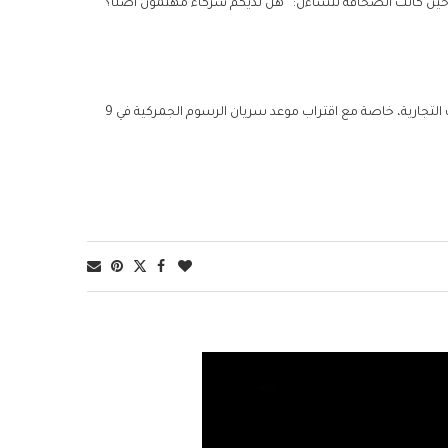
حين كانت الصحافة تتساءل: “هل لديكم شركاء مهتمون أصلًا؟”
تأتي تصريحات ترامب في وقت يسعى فيه الجانبان لتجاوز الجمود في المحادثات التجارية، خاصة مع اقتراب موعد سريان الرسوم الجمركية في 9