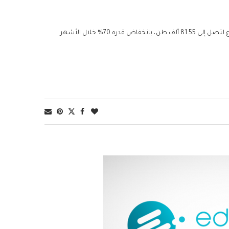
وتراجعت المخزونات في مستودعات بورصة شنغهاي بنسبة 19% خلال أسبوع لتصل إلى 81.55 ألف طن، بانخفاض قدره 70% خلال الأشهر