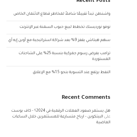
Recent Posts
واشنطن تبدأ تقييمًا شاملاً لمخاطر قطاع الائتمان الخاص
نوفو نورديسك تخطط لبيع حبوب السمنة عبر الإنترنت
سهم هيتاشي يقفز 9% بعد شراكة استراتيجية مع أوبن إيه آي
ترامب يفرض رسوم جمركية بنسبة 25% على الشاحنات
المستوردة
النفط يرتفع عند التسوية بنحو 1.5% مع الإغلاق
Recent Comments
هل يستمر صعود العملات الرقمية في 2024؟ - كاف بوست
على
البيتكوين – ارباح متسارعة للمستثمرين خلال الساعات
الماضية