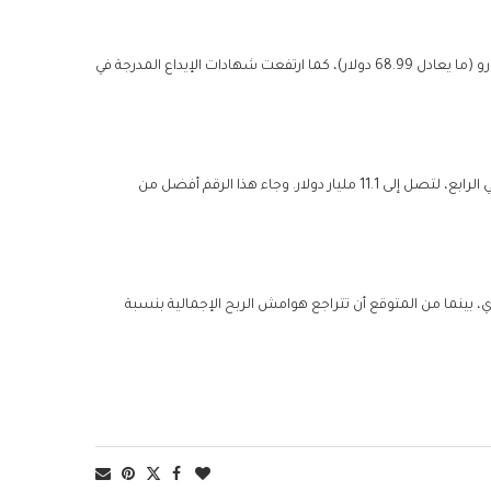
صعد السهم المتداول في بورصة فرانكفورت بنسبة 10.1% ليصل إلى 58.91 يورو (ما يعادل 68.99 دولار)، كما ارتفعت شهادات الإيداع المدرجة في
وأفادت “نايكي” في بيان أعمالها أن الإيرادات تراجعت بنسبة 12% في الربع المالي الرابع، لتصل إلى 11.1 مليار دولار. وجاء هذا الرقم أفضل من
بنسبة تتراوح بين 4% و6% خلال الربع الجاري، بينما من المتوقع أن تتراجع هوامش الربح الإجمالية بنسبة